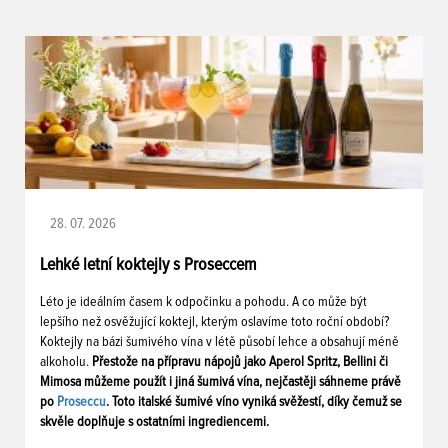
28. 07. 2026
Lehké letní koktejly s Proseccem
Léto je ideálním časem k odpočinku a pohodu. A co může být
lepšího než osvěžující koktejl, kterým oslavíme toto roční období?
Koktejly na bázi šumivého vína v létě působí lehce a obsahují méně
alkoholu.
Přestože na přípravu nápojů jako Aperol Spritz, Bellini či
Mimosa můžeme použít i jiná šumivá vína, nejčastěji sáhneme právě
po
Proseccu
. Toto italské šumivé víno vyniká svěžestí, díky čemuž se
skvěle doplňuje s ostatními ingrediencemi.