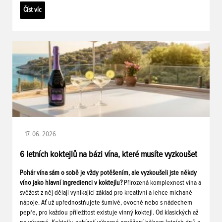
Číst víc
17. 06. 2026
6 letních koktejlů na bázi vína, které musíte vyzkoušet
Pohár vína sám o sobě je vždy potěšením, ale vyzkoušeli jste někdy
víno jako hlavní ingredienci v koktejlu?
Přirozená komplexnost vína a
svěžest z něj dělají vynikající základ pro kreativní a lehce míchané
nápoje. Ať už upřednostňujete šumivé, ovocné nebo s nádechem
pepře, pro každou příležitost existuje vinný koktejl. Od klasických až