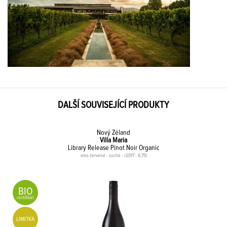
DALŠÍ SOUVISEJÍCÍ PRODUKTY
Nový Zéland
Villa Maria
Library Release Pinot Noir Organic
víno červené - suché - r2017 - 0,75l
BIO
certifikát
LIMITKA