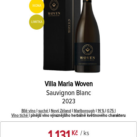
IKONA
LIMITKA
Villa Maria
Woven
Sauvignon Blanc
2023
Bílé víno
|
suché
|
Nový Zéland
|
Marlborough
|
14 %
|
0,75 l
Víno tiché
| plnější víno výraznějšího herbálně květinového charakteru
1 131
Kč
/ ks