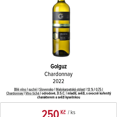
Golguz
Chardonnay
2022
Bílé víno
|
suché
|
Slovensko
|
Malokarpatská oblast
|
13 %
|
0,75 l
Chardonnay
|
Víno tiché
| odrodové, D.S.C. | mladší, svěží, s ovocně kořenitý
charakterem a svěží kyselinkou
250
Kč
/ ks