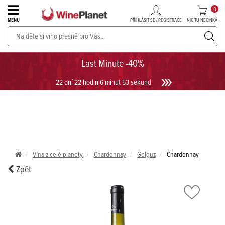
0
PŘIHLÁSIT SE / REGISTRACE
NIC TU NECINKÁ
MENU
PROSECCO v akci až do -30%!
UKÁZAT PROSECCO
Last Minute -40%
22 dní 22 hodin 6 minut 53 sekund
Vína z celé planety
Chardonnay
Golguz
Chardonnay
Zpět