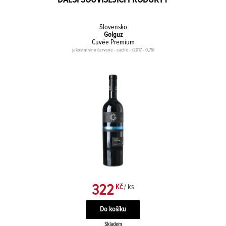
Slovensko
Golguz
Cuvée Premium
jakostní víno červené - suché - r2017 - 0,75l
322
Kč
/ ks
Skladem