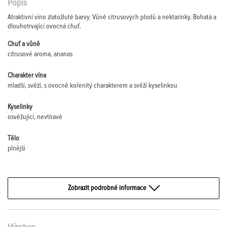
Popis
Atraktivní víno zlatožluté barvy. Vůně citrusových plodů a nektarinky. Bohatá a
dlouhotrvající ovocná chuť.
Chuť a vůně
citrusové aroma, ananas
Charakter vína
mladší, svěží, s ovocně kořenitý charakterem a svěží kyselinkou
Kyselinky
osvěžující, nevtíravé
Tělo
plnější
Zobrazit podrobné informace