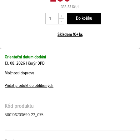
333,33 Kč / l
+
-
Skladem 10+ ks
Orientační datum dodání
13. 08. 2026 | Kurýr DPD
Možnosti dopravy
Přidat produkt do oblíbených
Kód produktu
500106703690-22_075