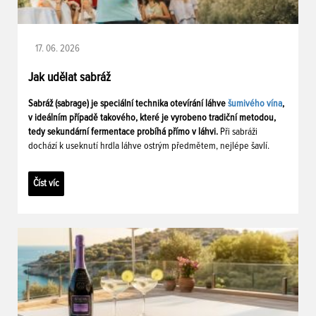
17. 06. 2026
Jak udělat sabráž
Sabráž (sabrage) je speciální technika otevírání láhve
šumivého vína
,
v ideálním případě takového, které je vyrobeno tradiční metodou,
tedy sekundární fermentace probíhá přímo v láhvi.
Při sabráži
dochází k useknutí hrdla láhve ostrým předmětem, nejlépe šavlí.
Číst víc