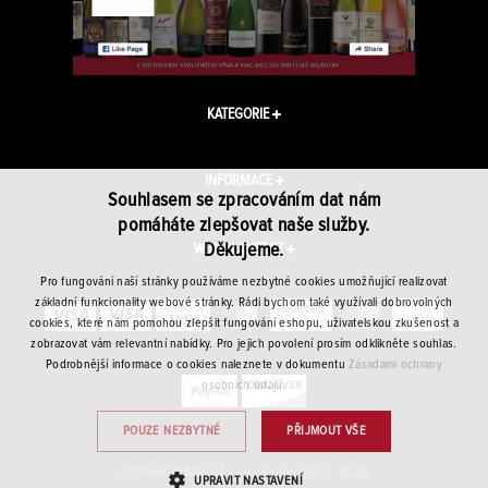
KATEGORIE
INFORMACE
Souhlasem se zpracováním dat nám
pomáháte zlepšovat naše služby.
Děkujeme.
WINEPLANET.CZ
Pro fungování naší stránky používáme nezbytné cookies umožňující realizovat
základní funkcionality webové stránky. Rádi bychom také využívali dobrovolných
cookies, které nám pomohou zlepšit fungování eshopu, uživatelskou zkušenost a
zobrazovat vám relevantní nabídky. Pro jejich povolení prosím odklikněte souhlas.
Podrobnější informace o cookies naleznete v dokumentu
Zásadami ochrany
osobních údajů.
POUZE NEZBYTNÉ
PŘIJMOUT VŠE
CORNER TRADE CZ s.r.o. · Copyright © 2026
UPRAVIT NASTAVENÍ