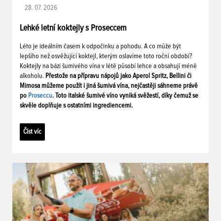
28. 07. 2026
Lehké letní koktejly s Proseccem
Léto je ideálním časem k odpočinku a pohodu. A co může být
lepšího než osvěžující koktejl, kterým oslavíme toto roční období?
Koktejly na bázi šumivého vína v létě působí lehce a obsahují méně
alkoholu.
Přestože na přípravu nápojů jako Aperol Spritz, Bellini či
Mimosa můžeme použít i jiná šumivá vína, nejčastěji sáhneme právě
po
Proseccu
. Toto italské šumivé víno vyniká svěžestí, díky čemuž se
skvěle doplňuje s ostatními ingrediencemi.
Číst víc