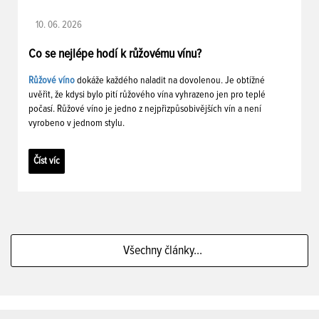
10. 06. 2026
Co se nejlépe hodí k růžovému vínu?
Růžové víno
dokáže každého naladit na dovolenou. Je obtížné
uvěřit, že kdysi bylo pití růžového vína vyhrazeno jen pro teplé
počasí. Růžové víno je jedno z nejpřizpůsobivějších vín a není
vyrobeno v jednom stylu.
Číst víc
Všechny články...