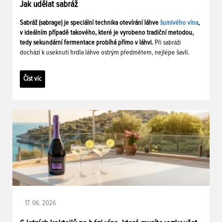
Jak udělat sabráž
Sabráž (sabrage) je speciální technika otevírání láhve
šumivého vína
,
v ideálním případě takového, které je vyrobeno tradiční metodou,
tedy sekundární fermentace probíhá přímo v láhvi.
Při sabráži
dochází k useknutí hrdla láhve ostrým předmětem, nejlépe šavlí.
Číst víc
17. 06. 2026