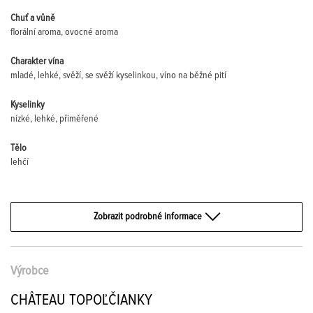
Chuť a vůně
florální aroma, ovocné aroma
Charakter vína
mladé, lehké, svěží, se svěží kyselinkou, víno na běžné pití
Kyselinky
nízké, lehké, přiměřené
Tělo
lehčí
Zobrazit podrobné informace
Výrobce
CHÂTEAU TOPOĽČIANKY