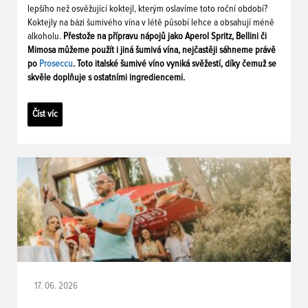
lepšího než osvěžující koktejl, kterým oslavíme toto roční období?
Koktejly na bázi šumivého vína v létě působí lehce a obsahují méně
alkoholu.
Přestože na přípravu nápojů jako Aperol Spritz, Bellini či
Mimosa můžeme použít i jiná šumivá vína, nejčastěji sáhneme právě
po
Proseccu
. Toto italské šumivé víno vyniká svěžestí, díky čemuž se
skvěle doplňuje s ostatními ingrediencemi.
Číst víc
17. 06. 2026