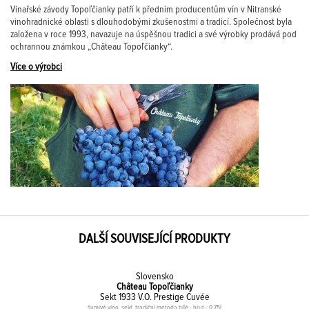
Vinařské závody Topoľčianky patří k předním producentům vín v Nitranské
vinohradnické oblasti s dlouhodobými zkušenostmi a tradicí. Společnost byla
založena v roce 1993, navazuje na úspěšnou tradici a své výrobky prodává pod
ochrannou známkou „Château Topoľčianky“.
Více o výrobci
DALŠÍ SOUVISEJÍCÍ PRODUKTY
Slovensko
Château Topoľčianky
Sekt 1933 V.O. Prestige Cuvée
šumivé víno, sekt, tradiční metoda bílé - brut - 0,75l