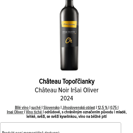
Château Topoľčianky
Château Noir Iršai Oliver
2024
Bílé víno
|
suché
|
Slovensko
|
Jihoslovenská oblast
|
12,5 %
|
0,75 l
Irsai Oliver
|
Víno tiché
| odrůdové, s chráněným označením původu | mladé,
lehké, svěží, se svěží kyselinkou, víno na běžné pití