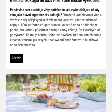
6 letních koktejlů na bázi vína, které musíte vyzkoušet
Pohár vína sám o sobě je vždy potěšením, ale vyzkoušeli jste někdy
víno jako hlavní ingredienci v koktejlu?
Přirozená komplexnost vína a
svěžest z něj dělají vynikající základ pro kreativní a lehce míchané
nápoje. Ať už upřednostňujete šumivé, ovocné nebo s nádechem
pepře, pro každou příležitost existuje vinný koktejl. Od klasických až
po výrazné. Koktejly, nabízejí výborné osvěžení během letních dnů a
kreativní způsob, jak si vychutnat svá oblíbená šumivá, bílá, růžová
nebo červená vína.
Číst víc