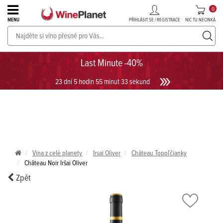
0
PŘIHLÁSIT SE / REGISTRACE
NIC TU NECINKÁ
MENU
PROSECCO v akci až do -30%!
UKÁZAT PROSECCO
Last Minute -40%
23 dní 5 hodin 55 minut 33 sekund
Vína z celé planety
Irsai Oliver
Château Topoľčianky
Château Noir Iršai Oliver
Zpět