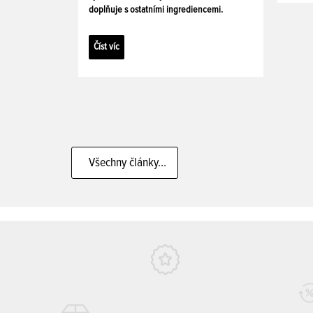
doplňuje s ostatními ingrediencemi.
Číst víc
Všechny články...