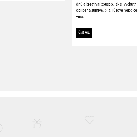
dnů a kreativní způsob, jak si vychutn
oblíbená šumivá, bílá, růžová nebo č
vína.
Číst víc