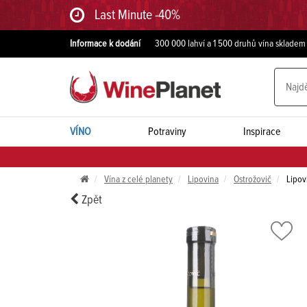
Last Minute -40%
Informace k dodání
300 000 lahví a 1 500 druhů vína skladem
VÍNO
Potraviny
Inspirace
Vína z celé planety
Lipovina
Ostrožovič
Lipov
Zpět