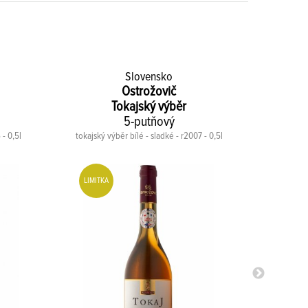
Slovensko
Ostrožovič
Tokajský výběr
5-putňový
 - 0,5l
tokajský výběr bílé - sladké - r2007 - 0,5l
tokajské
91
LIMITKA