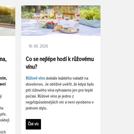
10. 06. 2026
ína,
Co se nejlépe hodí k růžovému
vínu?
ením,
Růžové víno
dokáže každého naladit na
avní
dovolenou. Je obtížné uvěřit, že kdysi bylo
pití růžového vína vyhrazeno jen pro teplé
jí
počasí. Růžové víno je jedno z
nejpřizpůsobivějších vín a není vyrobeno v
ete
jednom stylu.
pře,
oktejl.
Číst víc
ních