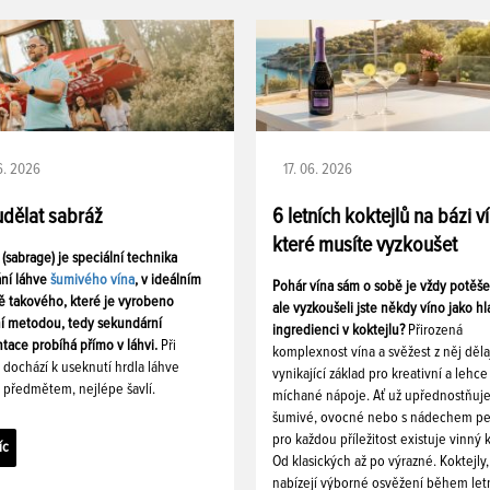
06. 2026
17. 06. 2026
udělat sabráž
6 letních koktejlů na bázi v
které musíte vyzkoušet
 (sabrage) je speciální technika
ání láhve
šumivého vína
, v ideálním
Pohár vína sám o sobě je vždy potěš
ě takového, které je vyrobeno
ale vyzkoušeli jste někdy víno jako hl
ní metodou, tedy sekundární
ingredienci v koktejlu?
Přirozená
tace probíhá přímo v láhvi.
Při
komplexnost vína a svěžest z něj děla
i dochází k useknutí hrdla láhve
vynikající základ pro kreativní a lehce
 předmětem, nejlépe šavlí.
míchané nápoje. Ať už upřednostňuj
šumivé, ovocné nebo s nádechem pe
pro každou příležitost existuje vinný k
íc
Od klasických až po výrazné. Koktejly,
nabízejí výborné osvěžení během let