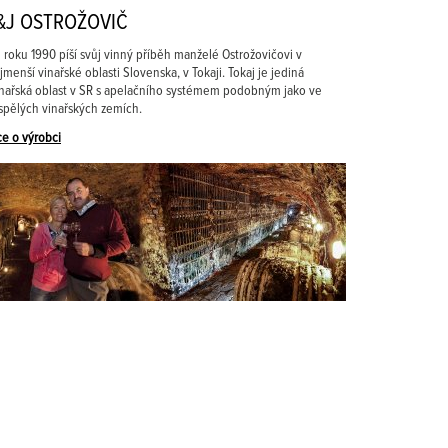
&J OSTROŽOVIČ
 roku 1990 píší svůj vinný příběh manželé Ostrožovičovi v
jmenší vinařské oblasti Slovenska, v Tokaji. Tokaj je jediná
nařská oblast v SR s apelačního systémem podobným jako ve
spělých vinařských zemích.
ce o výrobci