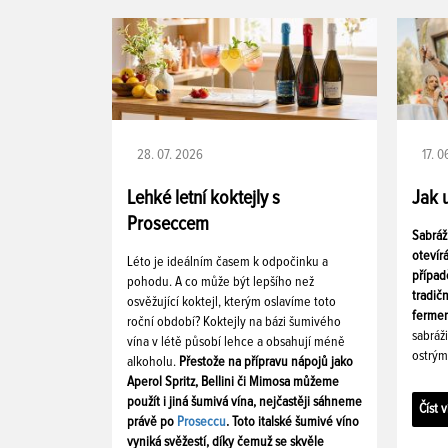
28. 07. 2026
17. 
Lehké letní koktejly s
Jak 
Proseccem
Sabráž
otevír
Léto je ideálním časem k odpočinku a
případ
pohodu. A co může být lepšího než
tradič
osvěžující koktejl, kterým oslavíme toto
fermen
roční období? Koktejly na bázi šumivého
sabráž
vína v létě působí lehce a obsahují méně
ostrým
alkoholu.
Přestože na přípravu nápojů jako
Aperol Spritz, Bellini či Mimosa můžeme
použít i jiná šumivá vína, nejčastěji sáhneme
Číst v
právě po
Proseccu
. Toto italské šumivé víno
vyniká svěžestí, díky čemuž se skvěle