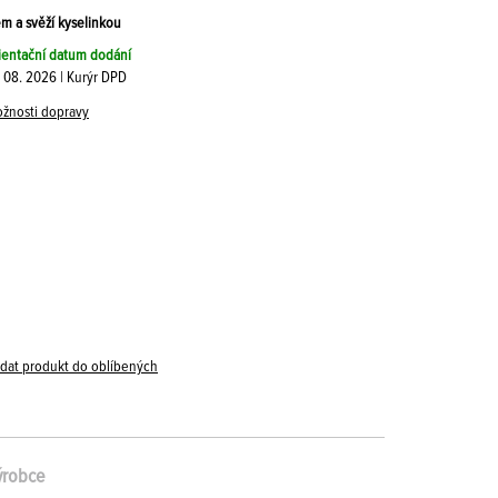
em a svěží kyselinkou
ientační datum dodání
. 08. 2026 | Kurýr DPD
žnosti dopravy
idat produkt do oblíbených
ýrobce