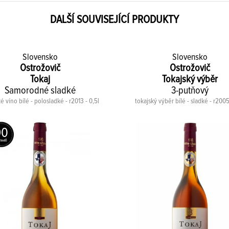
DALŠÍ SOUVISEJÍCÍ PRODUKTY
Slovensko
Slovensko
Ostrožovič
Ostrožovič
Tokaj
Tokajský výběr
Samorodné sladké
3-putňový
é víno bílé - polosladké - r2013 - 0,5l
tokajský výběr bílé - sladké - r2005
90