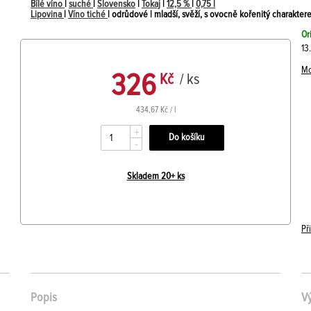
Bílé víno
|
suché
|
Slovensko
|
Tokaj
|
12,5 %
|
0,75 l
Lipovina
|
Víno tiché
| odrůdové | mladší, svěží, s ovocně kořenitý charakter
Or
13
Mo
326
Kč
/ ks
434,67 Kč / l
+
-
Skladem 20+ ks
Př
Popis
V