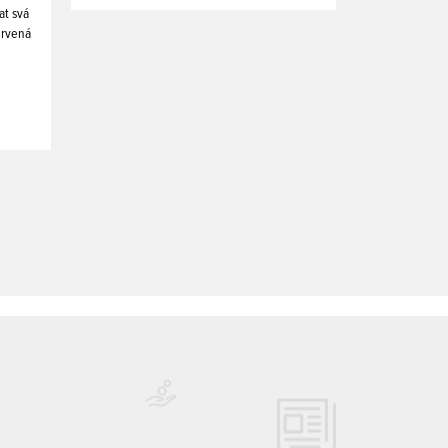
at svá
ervená