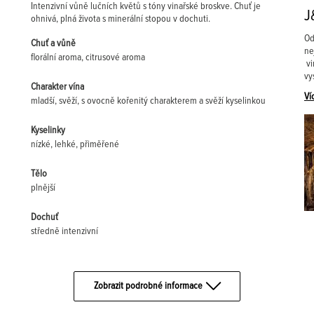
Intenzivní vůně lučních květů s tóny vinařské broskve. Chuť je
J
ohnivá, plná života s minerální stopou v dochuti.
Od
Chuť a vůně
ne
florální aroma, citrusové aroma
vi
vy
Charakter vína
Ví
mladší, svěží, s ovocně kořenitý charakterem a svěží kyselinkou
Kyselinky
nízké, lehké, přiměřené
Tělo
plnější
Dochuť
středně intenzivní
Zobrazit podrobné informace