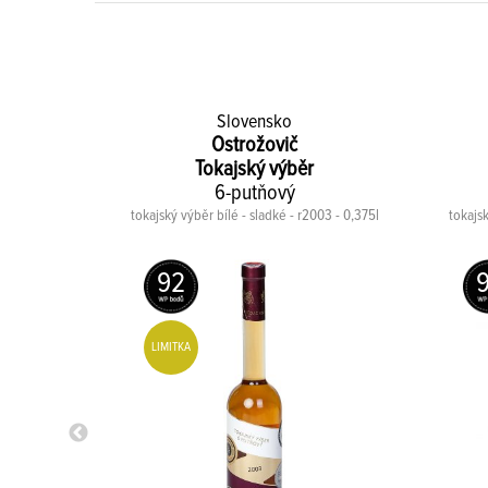
Slovensko
Ostrožovič
Tokajský výběr
mint v DB,
6-putňový
tokajský výběr bílé - sladké - r2003 - 0,375l
tokajsk
ílé - sladké -
92
LIMITKA