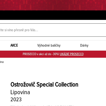
AKCE
Výhodné balíčky
Dárky
PROSECCO v akci až do -30%!
UKÁZAT PROSECCO
ina
Ostrožovič
Special Collection
Lipovina
2023