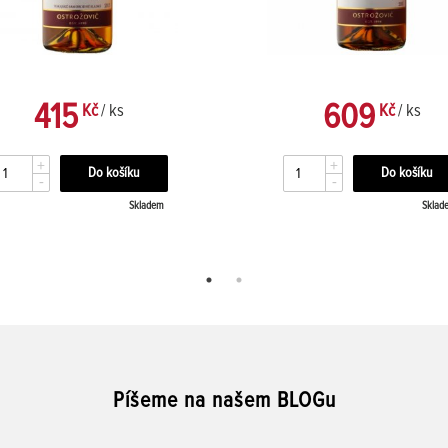
415
609
Kč
/ ks
Kč
/ ks
+
+
-
-
Skladem
Sklad
Píšeme na našem BLOGu