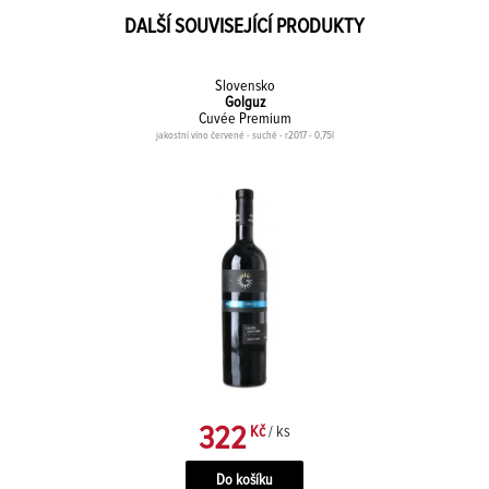
DALŠÍ SOUVISEJÍCÍ PRODUKTY
Slovensko
Golguz
Cuvée Premium
jakostní víno červené - suché - r2017 - 0,75l
322
Kč
/ ks