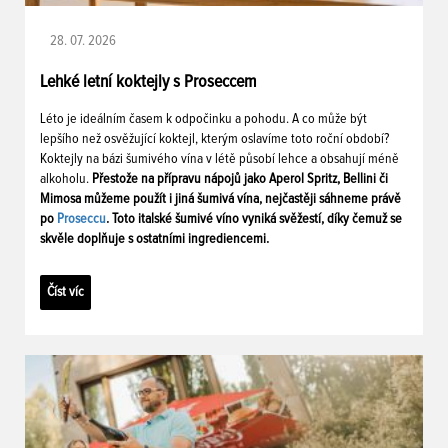
28. 07. 2026
Lehké letní koktejly s Proseccem
Léto je ideálním časem k odpočinku a pohodu. A co může být
lepšího než osvěžující koktejl, kterým oslavíme toto roční období?
Koktejly na bázi šumivého vína v létě působí lehce a obsahují méně
alkoholu.
Přestože na přípravu nápojů jako Aperol Spritz, Bellini či
Mimosa můžeme použít i jiná šumivá vína, nejčastěji sáhneme právě
po
Proseccu
. Toto italské šumivé víno vyniká svěžestí, díky čemuž se
skvěle doplňuje s ostatními ingrediencemi.
Číst víc