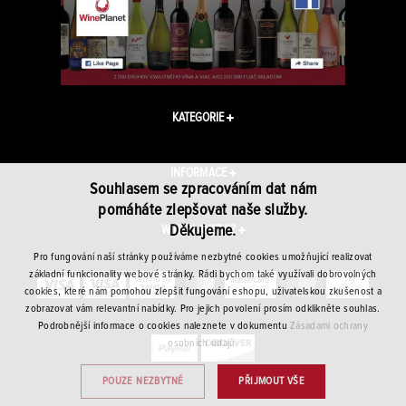
KATEGORIE
INFORMACE
Souhlasem se zpracováním dat nám
pomáháte zlepšovat naše služby.
Děkujeme.
WINEPLANET.CZ
Pro fungování naší stránky používáme nezbytné cookies umožňující realizovat
základní funkcionality webové stránky. Rádi bychom také využívali dobrovolných
cookies, které nám pomohou zlepšit fungování eshopu, uživatelskou zkušenost a
zobrazovat vám relevantní nabídky. Pro jejich povolení prosím odklikněte souhlas.
Podrobnější informace o cookies naleznete v dokumentu
Zásadami ochrany
osobních údajů.
POUZE NEZBYTNÉ
PŘIJMOUT VŠE