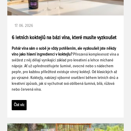
17. 06. 2026
6 letních koktejlů na bázi vína, které musíte vyzkoušet
Pohár vína sám o sobě je vždy potěšením, ale vyzkoušeli jste někdy
víno jako hlavní ingredienci v koktejlu?
Přirozená komplexnost vína a
svěžest z něj dělají vynikající základ pro kreativní a lehce míchané
nápoje. Ať už upřednostňujete šumivé, ovocné nebo s nádechem
pepře, pro každou příležitost existuje vinný koktejl. Od klasických až
po výrazné. Koktejly, nabízejí výborné osvěžení během letních dnů a
kreativní způsob, jak si vychutnat svá oblíbená šumivá, bílá, růžová
nebo červená vína.
Číst víc