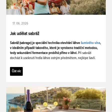
17. 06. 2026
Jak udělat sabráž
Sabráž (sabrage) je speciální technika otevírání láhve
šumivého vína
,
v ideálním případě takového, které je vyrobeno tradiční metodou,
tedy sekundární fermentace probíhá přímo v láhvi.
Při sabráži
dochází k useknutí hrdla láhve ostrým předmětem, nejlépe šavlí.
Číst víc