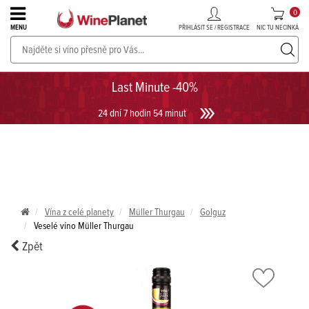
0
PŘIHLÁSIT SE / REGISTRACE
NIC TU NECINKÁ
MENU
PROSECCO v akci až do -30%!
UKÁZAT PROSECCO
Last Minute -40%
24 dní 7 hodin 54 minut
Vína z celé planety
Müller Thurgau
Golguz
Veselé víno Müller Thurgau
Zpět