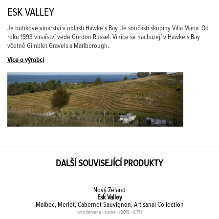
ESK VALLEY
Je butikové vinařství v oblasti Hawke's Bay. Je součástí skupiny Villa Maria. Od
roku 1993 vinařství vede Gordon Russel. Vinice se nacházejí v Hawke's Bay
včetně Gimblet Gravels a Marlborough.
Více o výrobci
DALŠÍ SOUVISEJÍCÍ PRODUKTY
Nový Zéland
Esk Valley
Malbec, Merlot, Cabernet Sauvignon, Artisanal Collection
víno červené - suché - r2019 - 0,75l