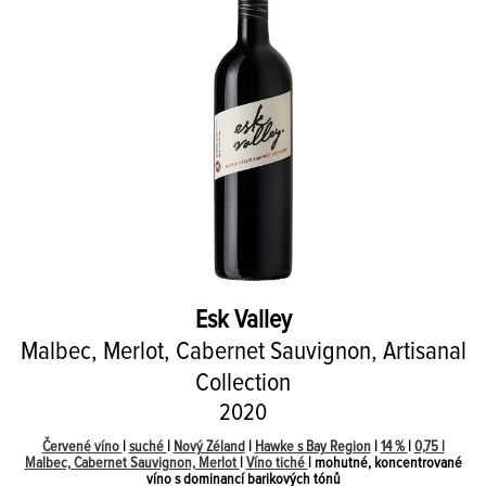
Esk Valley
Malbec, Merlot, Cabernet Sauvignon, Artisanal
Collection
2020
Červené víno
|
suché
|
Nový Zéland
|
Hawke s Bay Region
|
14 %
|
0,75 l
Malbec, Cabernet Sauvignon, Merlot
|
Víno tiché
| mohutné, koncentrované
víno s dominancí barikových tónů