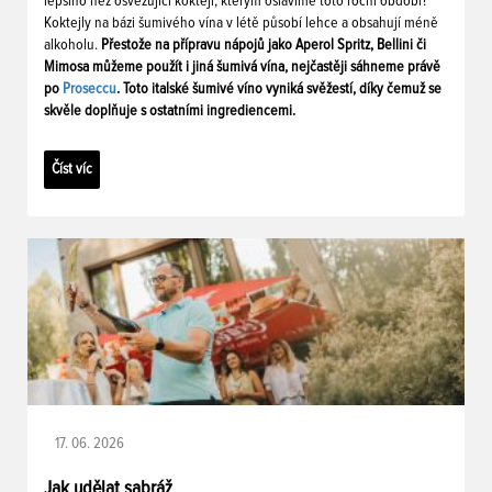
lepšího než osvěžující koktejl, kterým oslavíme toto roční období?
Koktejly na bázi šumivého vína v létě působí lehce a obsahují méně
alkoholu.
Přestože na přípravu nápojů jako Aperol Spritz, Bellini či
Mimosa můžeme použít i jiná šumivá vína, nejčastěji sáhneme právě
po
Proseccu
. Toto italské šumivé víno vyniká svěžestí, díky čemuž se
skvěle doplňuje s ostatními ingrediencemi.
Číst víc
17. 06. 2026
Jak udělat sabráž