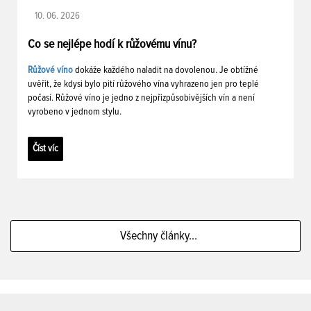
10. 06. 2026
Co se nejlépe hodí k růžovému vínu?
Růžové víno
dokáže každého naladit na dovolenou. Je obtížné
uvěřit, že kdysi bylo pití růžového vína vyhrazeno jen pro teplé
počasí. Růžové víno je jedno z nejpřizpůsobivějších vín a není
vyrobeno v jednom stylu.
Číst víc
Všechny články...