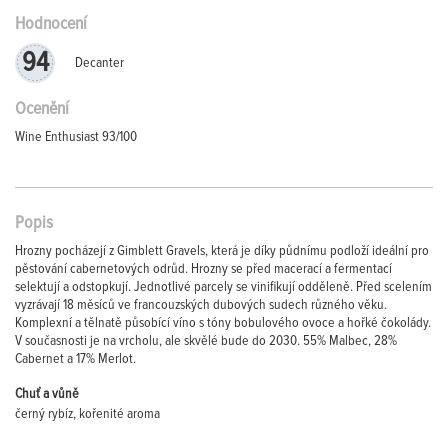
Hodnocení
94
Decanter
Ocenění
Wine Enthusiast 93/100
Popis
Hrozny pocházejí z Gimblett Gravels, která je díky půdnímu podloží ideální pro
pěstování cabernetových odrůd. Hrozny se před macerací a fermentací
selektují a odstopkují. Jednotlivé parcely se vinifikují odděleně. Před scelením
vyzrávají 18 měsíců ve francouzských dubových sudech různého věku.
Komplexní a tělnatě působící víno s tóny bobulového ovoce a hořké čokolády.
V současnosti je na vrcholu, ale skvělé bude do 2030. 55% Malbec, 28%
Cabernet a 17% Merlot.
Chuť a vůně
černý rybíz, kořenité aroma