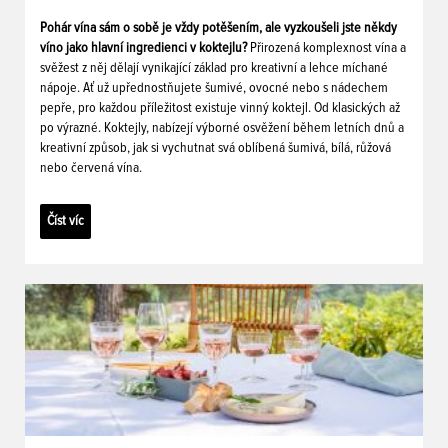
Pohár vína sám o sobě je vždy potěšením, ale vyzkoušeli jste někdy
víno jako hlavní ingredienci v koktejlu?
Přirozená komplexnost vína a
svěžest z něj dělají vynikající základ pro kreativní a lehce míchané
nápoje. Ať už upřednostňujete šumivé, ovocné nebo s nádechem
pepře, pro každou příležitost existuje vinný koktejl. Od klasických až
po výrazné. Koktejly, nabízejí výborné osvěžení během letních dnů a
kreativní způsob, jak si vychutnat svá oblíbená šumivá, bílá, růžová
nebo červená vína.
Číst víc