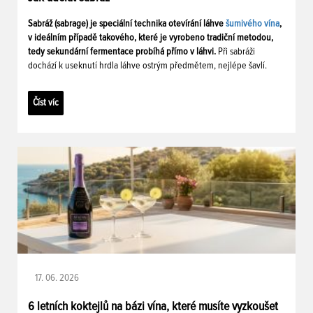
Sabráž (sabrage) je speciální technika otevírání láhve
šumivého vína
,
v ideálním případě takového, které je vyrobeno tradiční metodou,
tedy sekundární fermentace probíhá přímo v láhvi.
Při sabráži
dochází k useknutí hrdla láhve ostrým předmětem, nejlépe šavlí.
Číst víc
17. 06. 2026
6 letních koktejlů na bázi vína, které musíte vyzkoušet