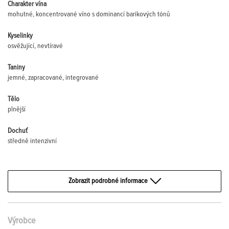
Charakter vína
mohutné, koncentrované víno s dominancí barikových tónů
Kyselinky
osvěžující, nevtíravé
Taniny
jemné, zapracované, integrované
Tělo
plnější
Dochuť
středně intenzivní
Zobrazit podrobné informace
Výrobce