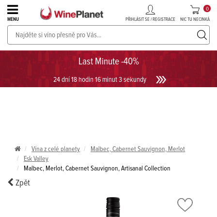
0
PŘIHLÁSIT SE / REGISTRACE
NIC TU NECINKÁ
MENU
PROSECCO v akci až do -30%!
UKÁZAT PROSECCO
Last Minute -40%
24 dní 18 hodin 16 minut 3 sekundy
Vína z celé planety
Malbec, Cabernet Sauvignon, Merlot
Esk Valley
Malbec, Merlot, Cabernet Sauvignon, Artisanal Collection
Zpět