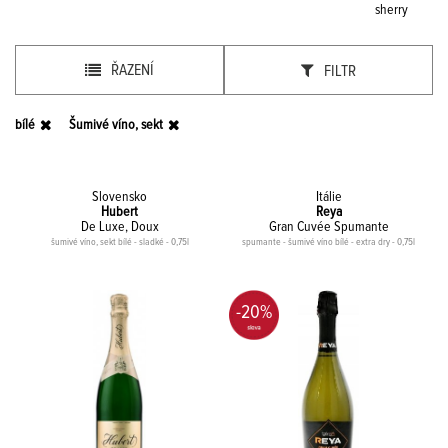
sherry
ŘAZENÍ
FILTR
bílé
Šumivé víno, sekt
Slovensko
Itálie
Hubert
Reya
De Luxe, Doux
Gran Cuvée Spumante
šumivé víno, sekt bílé - sladké - 0,75l
spumante - šumivé víno bílé - extra dry - 0,75l
-20%