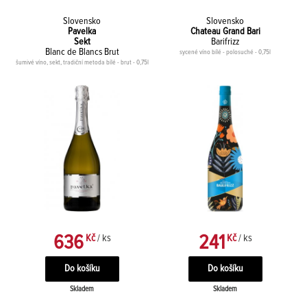
Slovensko
Slovensko
Pavelka
Chateau Grand Bari
Sekt
Barifrizz
Blanc de Blancs Brut
sycené víno bílé - polosuché - 0,75l
šumivé víno, sekt, tradiční metoda bílé - brut - 0,75l
636
241
Kč
/ ks
Kč
/ ks
Skladem
Skladem