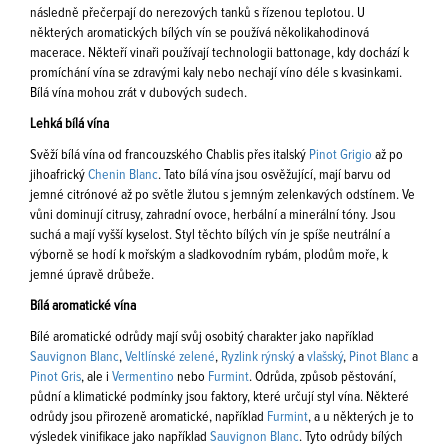
následně přečerpají do nerezových tanků s řízenou teplotou. U
některých aromatických bílých vín se používá několikahodinová
macerace. Někteří vinaři používají technologii battonage, kdy dochází k
promíchání vína se zdravými kaly nebo nechají víno déle s kvasinkami.
Bílá vína mohou zrát v dubových sudech.
Lehká bílá vína
Svěží bílá vína od francouzského Chablis přes italský
Pinot Grigio
až po
jihoafrický
Chenin Blanc
. Tato bílá vína jsou osvěžující, mají barvu od
jemné citrónové až po světle žlutou s jemným zelenkavých odstínem. Ve
vůni dominují citrusy, zahradní ovoce, herbální a minerální tóny. Jsou
suchá a mají vyšší kyselost. Styl těchto bílých vín je spíše neutrální a
výborně se hodí k mořským a sladkovodním rybám, plodům moře, k
jemné úpravě drůbeže.
Bílá aromatické vína
Bílé aromatické odrůdy mají svůj osobitý charakter jako například
Sauvignon Blanc
,
Veltlínské zelené
,
Ryzlink rýnský
a
vlašský
,
Pinot Blanc
a
Pinot Gris
, ale i
Vermentino
nebo
Furmint
. Odrůda, způsob pěstování,
půdní a klimatické podmínky jsou faktory, které určují styl vína. Některé
odrůdy jsou přirozeně aromatické, například
Furmint
, a u některých je to
výsledek vinifikace jako například
Sauvignon Blanc
. Tyto odrůdy bílých