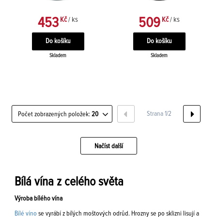
453
509
Kč
/ ks
Kč
/ ks
Skladem
Skladem
Strana 1/2
Počet zobrazených položek:
20
Načíst další
Bílá vína z celého světa
Výroba bílého vína
Bílé víno
se vyrábí z bílých moštových odrůd. Hrozny se po sklizni lisují a