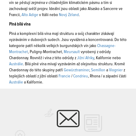
vín se pěstují zejména v chladnějším klimatickém pásmu a tím si
zachovávají svěží projev. Ideální jsou oblasti jako Alsasko a Sancerre ve
Francii,
Alto Adige
v Itálii nebo
Nový Zéland
.
Plná bílá vína
Plná a komplexní bílá vína mají strukturu a svůj charakter získávají
vyzráváním v dubových sudech. Jsou vyvážená a koncentrovaná. Do této
kategorie patří několik velkých burgundských vín jako
Chassagne-
Montrachet
, Puligny-Montrachet,
Meursault
vyrobený z odrůdy
Chardonnay. Rovněž i vína z této odrůdy z
Jižní Afriky
, Kalifornie nebo
Austrálie
. Bílá plné vína mívají vyzráváním až olejovitou strukturu. Kromě
Chardonnay do této skupiny patří
Gewürztraminer
,
Semillon
a
Viognier
z
teplejších oblastí z jižní oblasti
Francie
/
Condrieu
, Rhona / a západní části
Austrálie
a Kalifornie.