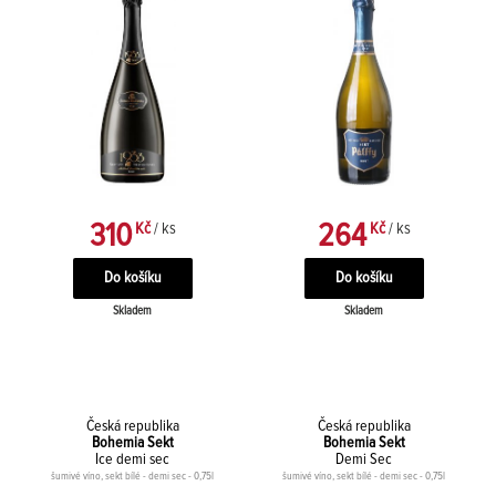
310
264
Kč
/ ks
Kč
/ ks
Skladem
Skladem
Česká republika
Česká republika
Bohemia Sekt
Bohemia Sekt
Ice demi sec
Demi Sec
šumivé víno, sekt bílé - demi sec - 0,75l
šumivé víno, sekt bílé - demi sec - 0,75l