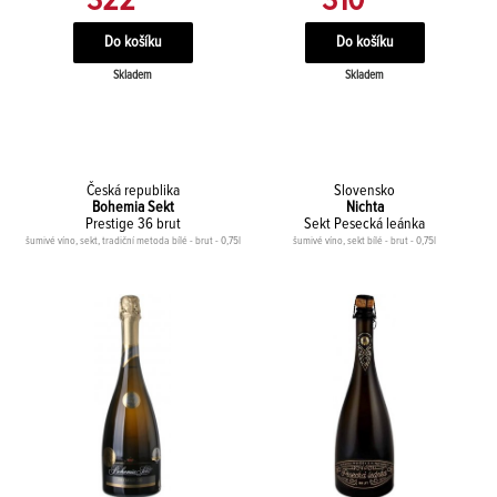
322
310
Skladem
Skladem
Česká republika
Slovensko
Bohemia Sekt
Nichta
Prestige 36 brut
Sekt Pesecká leánka
šumivé víno, sekt, tradiční metoda bílé - brut - 0,75l
šumivé víno, sekt bílé - brut - 0,75l