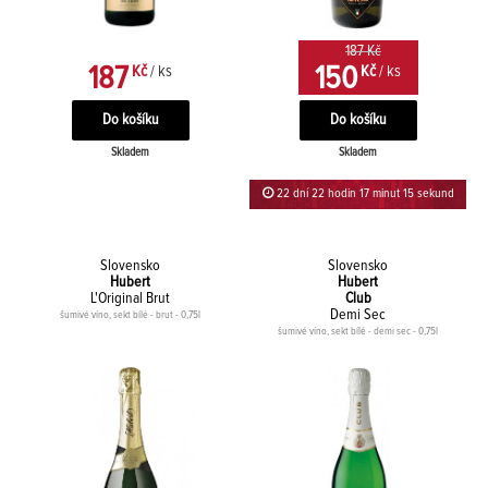
187 Kč
187
150
Kč
/ ks
Kč
/ ks
Skladem
Skladem
22 dní 22 hodin 17 minut 14 sekund
Slovensko
Slovensko
Hubert
Hubert
L'Original Brut
Club
Demi Sec
šumivé víno, sekt bílé - brut - 0,75l
šumivé víno, sekt bílé - demi sec - 0,75l