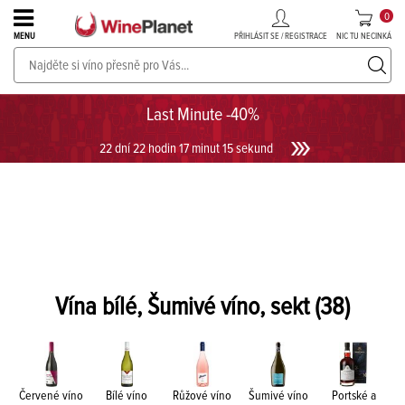
0
PŘIHLÁSIT SE / REGISTRACE
NIC TU NECINKÁ
MENU
PROSECCO v akci až do -30%!
UKÁZAT PROSECCO
Last Minute -40%
22 dní 22 hodin 17 minut 14 sekund
Vína bílé, Šumivé víno, sekt
(38)
Červené víno
Bílé víno
Růžové víno
Šumivé víno
Portské a