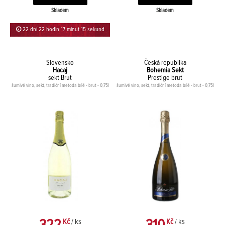
Skladem
Skladem
22 dní 22 hodin 17 minut 14 sekund
Slovensko
Česká republika
Hacaj
Bohemia Sekt
sekt Brut
Prestige brut
šumivé víno, sekt, tradiční metoda bílé - brut - 0,75l
šumivé víno, sekt, tradiční metoda bílé - brut - 0,75l
Kč
/ ks
Kč
/ ks