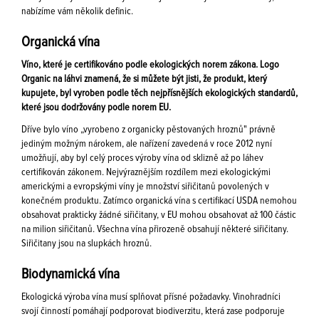
nabízíme vám několik definic.
Organická vína
Víno, které je certifikováno podle ekologických norem zákona. Logo
Organic na láhvi znamená, že si můžete být jisti, že produkt, který
kupujete, byl vyroben podle těch nejpřísnějších ekologických standardů,
které jsou dodržovány podle norem EU.
Dříve bylo víno „vyrobeno z organicky pěstovaných hroznů" právně
jediným možným nárokem, ale nařízení zavedená v roce 2012 nyní
umožňují, aby byl celý proces výroby vína od sklizně až po láhev
certifikován zákonem. Nejvýraznějším rozdílem mezi ekologickými
americkými a evropskými víny je množství siřičitanů povolených v
konečném produktu. Zatímco organická vína s certifikací USDA nemohou
obsahovat prakticky žádné siřičitany, v EU mohou obsahovat až 100 částic
na milion siřičitanů. Všechna vína přirozeně obsahují některé siřičitany.
Siřičitany jsou na slupkách hroznů.
Biodynamická vína
Ekologická výroba vína musí splňovat přísné požadavky. Vinohradníci
svojí činností pomáhají podporovat biodiverzitu, která zase podporuje