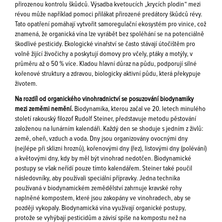
přirozenou kontrolu škůdců. Výsadba kvetoucích „krycích plodin“ mezi
révou může například pomoci přilákat přirozené predátory škůdců révy.
Tato opatření pomáhají vytvořit samoregulační ekosystém pro vinice, což
znamená, že organická vína lze vyrábět bez spoléhání se na potenciálně
škodlivé pesticidy. Ekologické vinařství se často stávají útočištěm pro
volně žijící živočichy a poskytují domovy pro včely, ptáky a motýly, v
průměru až o 50 % více. Kladou hlavní důraz na půdu, podporují silné
kořenové struktury a zdravou, biologicky aktivní půdu, která překypuje
životem.
Na rozdíl od organického vinohradnictví se posuzování biodynamiky
mezi zeměmi nemění.
Biodynamika, kterou začal ve 20. letech minulého
století rakouský filozof Rudolf Steiner, představuje metodu pěstování
založenou na lunárním kalendáři. Každý den se shoduje s jedním z živlů:
země, oheň, vzduch a voda. Dny jsou organizovány ovocnými dny
(nejlépe při sklizni hroznů), kořenovými dny (řez), listovými dny (polévání)
a květovými dny, kdy by měl být vinohrad nedotčen. Biodynamické
postupy se však neřídí pouze tímto kalendářem. Steiner také poučil
následovníky, aby používali speciální přípravky. Jedna technika
používaná v biodynamickém zemědělství zahrnuje kravské rohy
naplněné kompostem, které jsou zakopány ve vinohradech, aby se
později vykopaly. Biodynamická vína využívají organické postupy,
protože se vyhýbají pesticidům a závisí spíše na kompostu než na