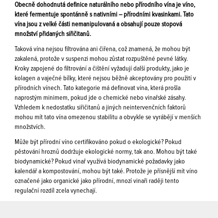
Obecně dohodnutá definice naturálního nebo přírodního vína je víno,
které fermentuje spontánně s nativními – přírodními kvasinkami. Tato
vína jsou z velké části nemanipulovaná a obsahují pouze stopová
množství přidaných siřičitanů.
Taková vína nejsou filtrována ani čiřena, což znamená, že mohou být
zakalená, protože v suspenzi mohou zůstat rozpuštěné pevné látky.
Kroky zapojené do filtrování a čištění vyžadují další produkty, jako je
kolagen a vaječné bílky, které nejsou běžně akceptovány pro použití v
přírodních vínech. Tato kategorie má definovat vína, která prošla
naprostým minimem, pokud jde o chemické nebo vinařské zásahy.
Vzhledem k nedostatku siřičitanů a jiných neintervenčních faktorů
mohou mít tato vína omezenou stabilitu a obvykle se vyrábějí v menších
množstvích.
Může být přírodní víno certifikováno pokud o ekologické? Pokud
pěstování hroznů dodržuje ekologické normy, tak ano. Mohou být také
biodynamické? Pokud vinař využívá biodynamické požadavky jako
kalendář a kompostování, mohou být také. Protože je přísnější mít víno
označené jako organické jako přírodní, mnozí vinaři raději tento
regulační rozdíl zcela vynechají.