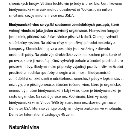
chemických hnojiv. Většina těchto vín je tedy iv praxi bio. Certifikovaná
biodynamická vína však mohou obsahovat až 100 částic na milion
siřičitanů, což je mnohem více než USDA.
Biodynamické víno se vyrábí souborem zemědělských postupů, které
vnímají vinohrad jako jeden uzavřený organismus.
Ekosystém funguje
jako celek, přičemž každá část vinice přispívá k další. Cílem je vytvořit
soběstačný systém. Na obživu révy se používají přírodní materiály a
komposty. Chemická hnojiva a pesticidy jsou zakázány z důvodu
úrodnosti půdy. Na půdě žije široká škála zvířat od kachen přes koně až
po ovce, které ji zúrodňují, čímž vytvářejí bohaté a úrodné prostředí pro
pěstování révy. Biodynamické přípravky vyjadřují pozitivní vliv na životní
prostředí z hlediska spotřeby energie a účinnosti. Biodynamické
zemědělství se také snaží o udržitelnost, zanechává půdy v lepším stavu,
než byly, pro příští generace. Stručně řečeno, víno, které je organické,
nemusí být nutně biodynamické, i když víno, které je biodynamické, je
často organické. Na světě je více než 700 vinařů, kteří vyrábějí
biodynamická vína. V roce 1985 byla založena nezisková organizace
Demeter USA, která se věnuje biodynamickým praktikám ve vinohradu.
Demeter International zastupuje 45 zemí.
Naturální vína