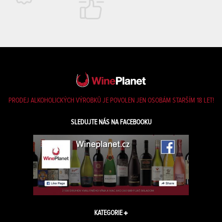
PRODEJ ALKOHOLICKÝCH VÝROBKŮ JE POVOLEN JEN OSOBÁM STARŠÍM 18 LET!
SLEDUJTE NÁS NA FACEBOOKU
KATEGORIE