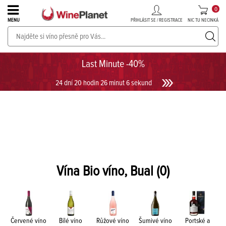
0
PŘIHLÁSIT SE / REGISTRACE
NIC TU NECINKÁ
MENU
PROSECCO v akci až do -30%!
UKÁZAT PROSECCO
Last Minute -40%
24 dní 20 hodin 26 minut 5 sekund
Vína Bio víno, Bual
(0)
Červené víno
Bílé víno
Růžové víno
Šumivé víno
Portské a