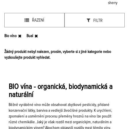
sherry
ŘAZENÍ
FILTR
Bio víno
Bual
Žádný produkt nebyl nalezen, prosím, vyberte si z jiné kategorie nebo
vyzkoušejte produkt vyhledat.
BIO vína - organická, biodynamická a
naturální
Běžně vyráběné víno může obsahovat zbytkové pesticidy, přidané
konzervační látky, barviva a vedlejší živočišné produkty. K urychlení,
zpomalení a usměrnění procesu přeměny hroznů na víno lze použít
různé chemikálie. Jaký je však rozdíl mezi organickým, naturálním a
biodynamickým vínem? Abychom objasnili rozdíly mezi těmito víny,