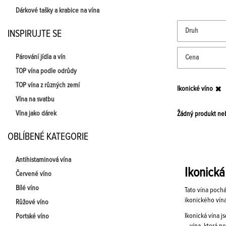
Dárkové tašky a krabice na vína
Druh
INSPIRUJTE SE
Párování jídla a vín
Cena
TOP vína podle odrůdy
TOP vína z různých zemí
Ikonické víno
Vína na svatbu
Vína jako dárek
Žádný produkt neb
OBLÍBENÉ KATEGORIE
Antihistaminová vína
Ikonická
Červené víno
Bílé víno
Tato vína pochá
ikonického vína
Růžové víno
Ikonická vína j
Portské víno