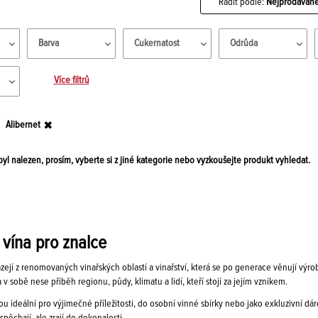
Řadit podle:
Nejprodávaně
Barva
Cukernatost
Odrůda
Více filtrů
Alibernet
yl nalezen, prosím, vyberte si z jiné kategorie nebo vyzkoušejte produkt vyhledat.
 vína pro znalce
zejí z renomovaných vinařských oblastí a vinařství, která se po generace věnují výrob
 v sobě nese příběh regionu, půdy, klimatu a lidí, kteří stojí za jejím vznikem.
sou ideální pro výjimečné příležitosti, do osobní vinné sbírky nebo jako exkluzivní dár