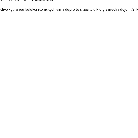
spěchají, ale zrají do dokonalosti.
člivě vybranou kolekci ikonických vín a dopřejte si zážitek, který zanechá dojem. S 