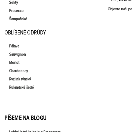
– vína, která ne
Sekty
Objevte naši pe
Prosecco
Šampaňské
OBLÍBENÉ ODRŮDY
Pálava
Sauvignon
Merlot
Chardonnay
Ryzlink rýnský
Rulandské šedé
PÍŠEME NA BLOGU