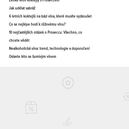
Lehké letní koktejly s Proseccem
Jak udělat sabráž
6 letních koktejlů na bázi vína, které musíte vyzkoušet
Co se nejlépe hodí k růžovému vínu?
10 nejčastějších otázek o Proseccu: Všechno, co
chcete vědět
Nealkoholická vína: trend, technologie a doporučení
Oslavte léto se šumivým vínem