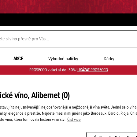
AKCE
Výhodné balíčky
Dárky
PROSECCO v akci až do -30%!
UKÁZAT PROSECCO
ické víno, Alibernet
(0)
dstavují ta nejuznávanější, nejoceňovanější a nejžádanější vína světa. Jedná se o v
lity, elegance a prestiže. Najdete mezi nimi jména jako Bordeaux, Barolo, Rioja, Ch
ě vína, která formovala historii vinařství.
Číst více