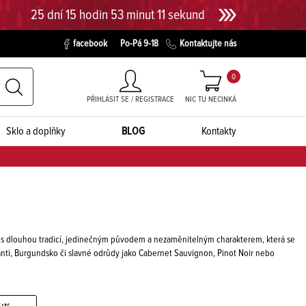
25 dní 15 hodin 53 minut 10 sekund
facebook
Po-Pá 9-18
Kontaktujte nás
0
PŘIHLÁSIT SE / REGISTRACE
NIC TU NECINKÁ
Sklo a doplňky
BLOG
Kontakty
ína s dlouhou tradicí, jedinečným původem a nezaměnitelným charakterem, která se
ianti, Burgundsko či slavné odrůdy jako Cabernet Sauvignon, Pinot Noir nebo