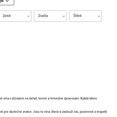
jší
Země
Značka
Štítek
ě vína s důrazem na detail, terroir a řemeslné zpracování. Každá láhev
ek pro skutečné znalce. Jsou to vína, která si zaslouží čas, pozornost a respekt