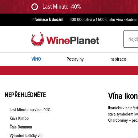
Last Minute -40%
Informace k dodání
300 000 lahví a 1 500 druhů vína skladem
VÍNO
Potraviny
Inspirace
NEPŘEHLÉDNĚTE
Vína Ikon
Ikonická vína pře
Last Minute na vína -40%
stala symbolem kva
Káva Kimbo
Chardonnay – prost
Čaje Damman
Výhodné balíčky vín