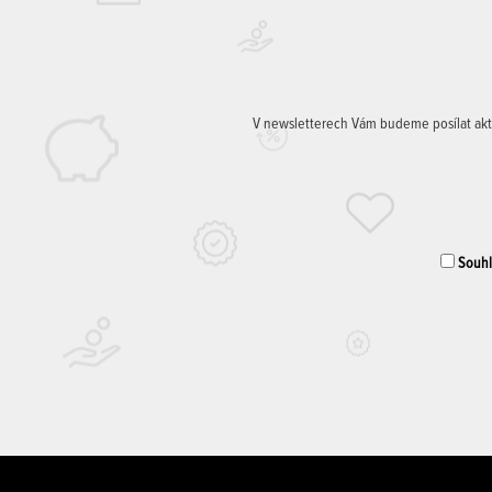
V newsletterech Vám budeme posílat aktuá
Souhla