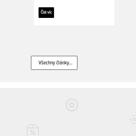
Číst víc
Všechny články...