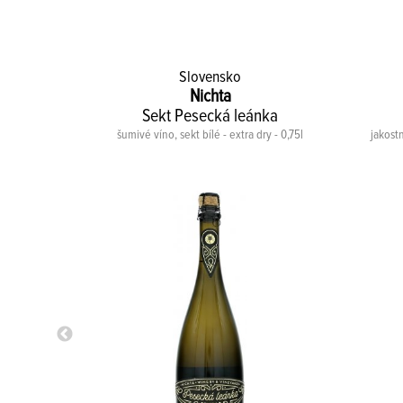
Slovensko
Nichta
hy
Sekt Pesecká leánka
2023 - 0,75l
šumivé víno, sekt bílé - extra dry - 0,75l
jakostn