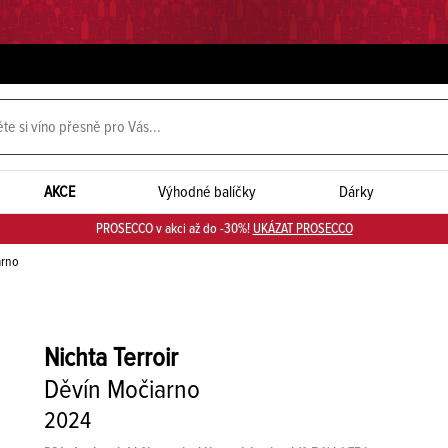
AKCE
Výhodné balíčky
Dárky
PROSECCO v akci až do -30%!
UKÁZAT PROSECCO
arno
Nichta
Terroir
Děvín Močiarno
2024