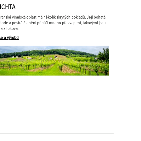
ICHTA
transká vinařská oblast má několik skrytých pokladů. Její bohatá
storie a pestré členění přináší mnoho překvapení, takovými jsou
na z Tekova.
ce o výrobci