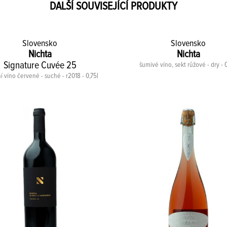
DALŠÍ SOUVISEJÍCÍ PRODUKTY
Slovensko
Slovensko
Nichta
Nichta
Signature Cuvée 25
šumivé víno, sekt růžové - dry - 0
í víno červené - suché - r2018 - 0,75l