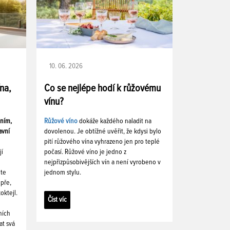
10. 06. 2026
ína,
Co se nejlépe hodí k růžovému
vínu?
ením,
Růžové víno
dokáže každého naladit na
avní
dovolenou. Je obtížné uvěřit, že kdysi bylo
pití růžového vína vyhrazeno jen pro teplé
jí
počasí. Růžové víno je jedno z
nejpřizpůsobivějších vín a není vyrobeno v
ete
jednom stylu.
pře,
oktejl.
Číst víc
ních
at svá