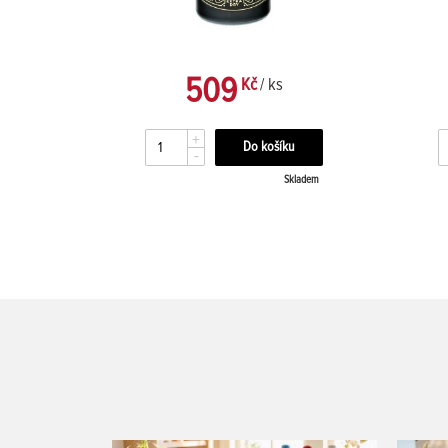
509
Kč
/ ks
+
-
kladem
Skladem