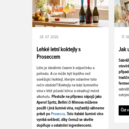
28. 07. 2026
17. 
Lehké letní koktejly s
Jak 
Proseccem
Sabráž
otevír
Léto je ideálním časem k odpočinku a
případ
pohodu. A co může být lepšího než
tradič
osvěžující koktejl, kterým oslavíme toto
fermen
roční období? Koktejly na bázi šumivého
sabráž
vína v létě působí lehce a obsahují méně
ostrým
alkoholu.
Přestože na přípravu nápojů jako
Aperol Spritz, Bellini či Mimosa můžeme
použít i jiná šumivá vína, nejčastěji sáhneme
Číst v
právě po
Proseccu
. Toto italské šumivé víno
vyniká svěžestí, díky čemuž se skvěle
doplňuje s ostatními ingrediencemi.