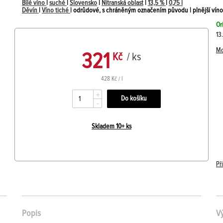
Bílé víno
|
suché
|
Slovensko
|
Nitranská oblast
|
13,5 %
|
0,75 l
Děvín
|
Víno tiché
| odrůdové, s chráněným označením původu | plnější víno
Or
13
Mo
321
Kč
/ ks
428 Kč / l
+
-
Skladem 10+ ks
Př
Popis
V