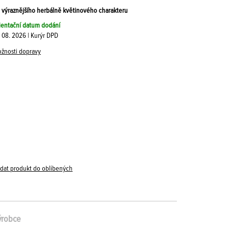
 výraznějšího herbálně květinového charakteru
ientační datum dodání
. 08. 2026 | Kurýr DPD
žnosti dopravy
idat produkt do oblíbených
ýrobce