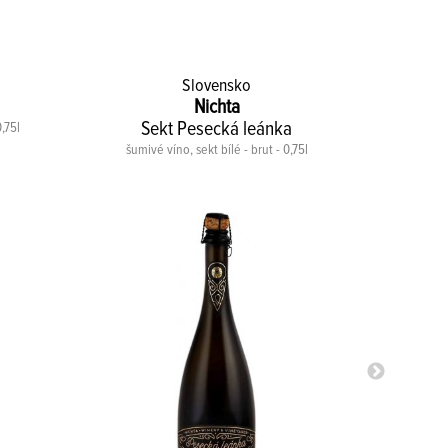
Slovensko
Nichta
Sekt Pesecká leánka
Pino
,75l
šumivé víno, sekt bílé - brut - 0,75l
hroznový 