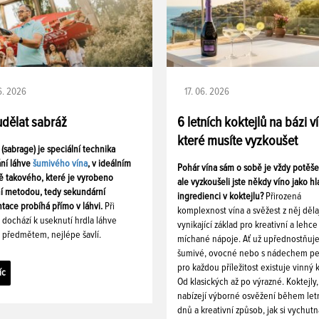
06. 2026
17. 06. 2026
udělat sabráž
6 letních koktejlů na bázi v
které musíte vyzkoušet
 (sabrage) je speciální technika
ání láhve
šumivého vína
, v ideálním
Pohár vína sám o sobě je vždy potěš
ě takového, které je vyrobeno
ale vyzkoušeli jste někdy víno jako hl
ní metodou, tedy sekundární
ingredienci v koktejlu?
Přirozená
tace probíhá přímo v láhvi.
Při
komplexnost vína a svěžest z něj děla
i dochází k useknutí hrdla láhve
vynikající základ pro kreativní a lehce
 předmětem, nejlépe šavlí.
míchané nápoje. Ať už upřednostňuj
šumivé, ovocné nebo s nádechem pe
pro každou příležitost existuje vinný k
íc
Od klasických až po výrazné. Koktejly,
nabízejí výborné osvěžení během let
dnů a kreativní způsob, jak si vychutn