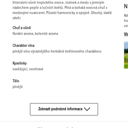
Intenzivní vůně tropického ovoce, rozinek a medu s jemným
N
nádechem pepře a lučních květů. Plná a bohatá ovocná chuť s
medovými nuancemi. Působí harmonicky a opojně. Dlouhý, sladší
Ni
závěr.
hi
ví
Chuť a vůně
florální aroma, kořenité aroma
Ví
Charakter vína
plnější víno výraznějšího herbálně květinového charakteru
Kyselinky
osvěžující, nevtíravé
Tělo
plnější
Zobrazit podrobné informace