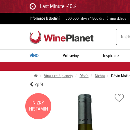
Last Minute -40%
Informace k dodání
300 000 lahví a 1 500 druhů vína skladem
VÍNO
Potraviny
Inspirace
Vína z celé planety
Děvín
Nichta
Děvín Moči
Zpět
NÍZKÝ
HISTAMIN