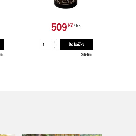
509
Kč
/ ks
+
-
em
Skladem