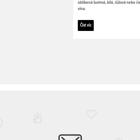
oblíbená šumivá, bílá, růžová nebo č
vína.
Číst víc