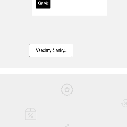
Číst víc
Všechny články...