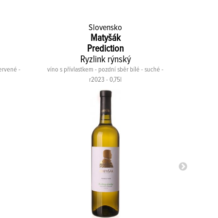
Slovensko
Matyšák
Prediction
Ryzlink rýnský
ervené -
víno s přívlastkem - pozdní sběr bílé - suché -
víno s pří
r2023 - 0,75l