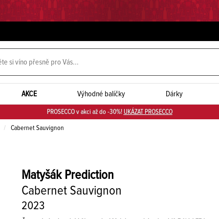
AKCE
Výhodné balíčky
Dárky
PROSECCO v akci až do -30%!
UKÁZAT PROSECCO
Cabernet Sauvignon
Matyšák
Prediction
Cabernet Sauvignon
2023