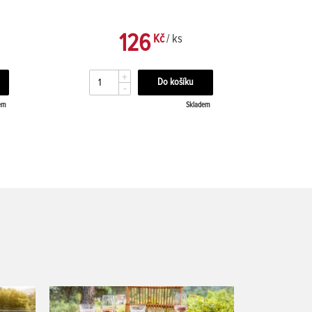
126
Kč
/ ks
+
-
em
Skladem