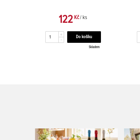
122
Kč
/ ks
+
-
kladem
Skladem