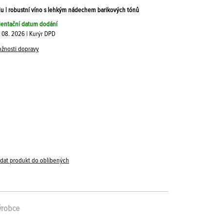
 | robustní víno s lehkým nádechem barikových tónů
ientační datum dodání
. 08. 2026 | Kurýr DPD
žnosti dopravy
idat produkt do oblíbených
ýrobce