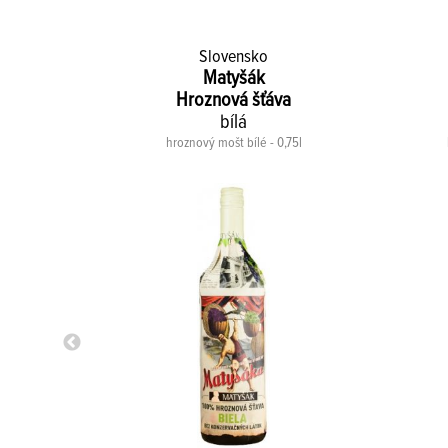
Slovensko
Matyšák
Hroznová šťáva
on
bílá
nů červené -
hroznový mošt bílé - 0,75l