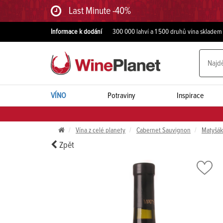
Last Minute -40%
Informace k dodání
300 000 lahví a 1 500 druhů vína skladem
VÍNO
Potraviny
Inspirace
Vína z celé planety
Cabernet Sauvignon
Matyšák
Zpět