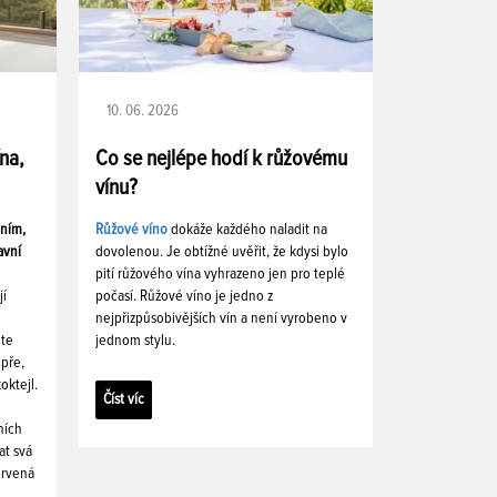
10. 06. 2026
ína,
Co se nejlépe hodí k růžovému
vínu?
ením,
Růžové víno
dokáže každého naladit na
avní
dovolenou. Je obtížné uvěřit, že kdysi bylo
pití růžového vína vyhrazeno jen pro teplé
jí
počasí. Růžové víno je jedno z
nejpřizpůsobivějších vín a není vyrobeno v
ete
jednom stylu.
pře,
oktejl.
Číst víc
ních
at svá
ervená