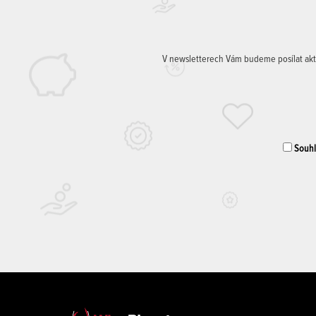
V newsletterech Vám budeme posílat aktuá
Souhla