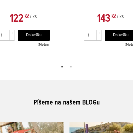
122
143
Kč
/ ks
Kč
/ ks
+
+
-
-
Skladem
Sklad
Píšeme na našem BLOGu