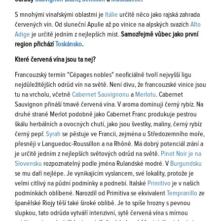
S mnohými vinařskými oblastmi je
Itálie
určitě něco jako rajská zahrada
červených vín. Od sluneční Apulie až po vinice na alpských svazích
Alto
Adige
je určitě jedním z nejlepších míst.
Samozřejmě vůbec jako první
region přichází
Toskánsko
.
Které červená vína jsou ta nej?
Francouzský termín "Cépages nobles" neoficiálně tvoří nejvyšší ligu
nejdůležitějších odrůd vín na světě. Není divu, že francouzské vinice jsou
tu na vrcholu, včetně
Cabernet Sauvignonu
a
Merlotu
. Cabernet
Sauvignon přináší tmavě červená vína. V aroma dominují černý rybíz. Na
druhé straně Merlot podobně jako Cabernet Franc produkuje pestrou
škálu herbálních a ovocných chutí, jako jsou švestky, maliny, černý rybíz
černý pepř.
Syrah
se pěstuje ve Francii, zejména u Středozemního moře,
přesněji v Languedoc-Roussillon a na Rhôně. Má dobrý potenciál zrání a
je určitě jedním z nejlepších světových odrůd na světě.
Pinot Noir je na
Slovensku
rozpoznatelný podle jména Rulandské modré. V
Burgundsku
se mu daří nejlépe. Je vynikajícím vyslancem, své lokality, protože je
velmi citlivý na půdní podmínky a podnebí. Italské
Primitivo
je v našich
podmínkách oblíbené. Narozdíl od Primitiva se ekvivalent
Tempranillo
ze
španělské Riojy těší také široké oblibě. Je to spíše hrozny s pevnou
slupkou, tato odrůda vytváří intenzivní, sytě červená vína s mírnou