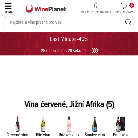
0
PŘIHLÁSIT SE / REGISTRACE
NIC TU NECINKÁ
MENU
PROSECCO v akci až do -30%!
UKÁZAT PROSECCO
Last Minute -40%
25 dní 57 minut 29 sekund
Vína červené, Jižní Afrika
(5)
Červené víno
Bílé víno
Růžové víno
Šumivé víno
Portské a