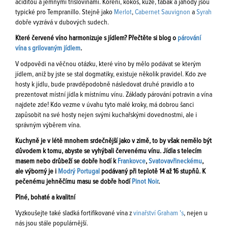
aciditou a jemnými tříslovinami. Koření, kokos, kůže, tabák a jahody jsou
typické pro Tempranillo. Stejně jako
Merlot
,
Cabernet Sauvignon
a
Syrah
dobře vyzrává v dubových sudech.
Které červené víno harmonizuje s jídlem? Přečtěte si blog o
párování
vína s grilovaným jídlem
.
V odpovědi na věčnou otázku, které víno by mělo podávat se kterým
jídlem, aniž by jste se stal dogmatiky, existuje několik pravidel. Kdo zve
hosty k jídlu, bude pravděpodobně následovat druhé pravidlo a to
prezentovat místní jídla k místnímu vínu. Základy párování potravin a vína
najdete zde! Kdo vezme v úvahu tyto malé kroky, má dobrou šanci
zapůsobit na své hosty nejen svými kuchařskými dovednostmi, ale i
správným výběrem vína.
Kuchyně je v létě mnohem srdečnější jako v zimě, to by však nemělo být
důvodem k tomu, abyste se vyhýbali červenému vínu. Jídla s telecím
masem nebo drůbeží se dobře hodí k
Frankovce
,
Svatovavřineckému
,
ale výborný je i
Modrý Portugal
podávaný při teplotě 14 až 16 stupňů. K
pečenému jehněčímu masu se dobře hodí
Pinot Noir
.
Plné, bohaté a kvalitní
Vyzkoušejte také sladká fortifikované vína z
vinařství Graham 's
, nejen u
nás jsou stále populárnější.