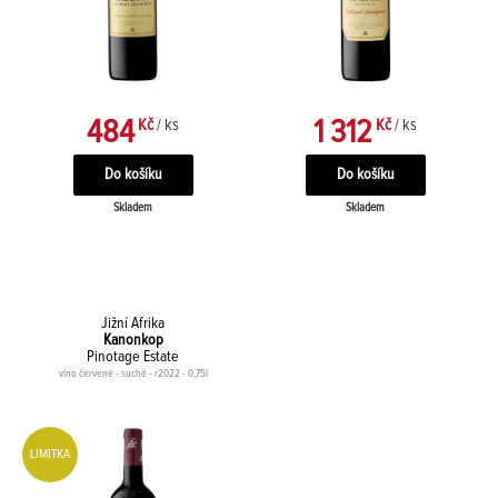
484
1 312
Kč
/ ks
Kč
/ ks
Skladem
Skladem
Jižní Afrika
Kanonkop
Pinotage Estate
víno červené - suché - r2022 - 0,75l
LIMITKA