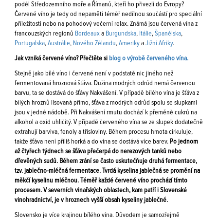
podél Středozemního moře a Římanů, kteří ho přivezli do Evropy?
Červené víno je tedy od nepaměti téměř nedílnou součástí pro speciální
příležitosti nebo na pohodový večerní relax. Známá jsou červená vína z
francouzských regionů
Bordeaux
a
Burgundska
,
Itálie
,
Španělska
,
Portugalska
,
Austrálie
,
Nového Zélandu
,
Ameriky
a
Jižní Afriky
.
Jak vzniká červené víno? Přečtěte si
blog o výrobě červeného vína.
Stejně jako bílé víno i červené není v podstatě nic jiného než
fermentovaná hroznová šťáva. Dužina modrých odrůd nemá červenou
barvu, ta se dostává do šťávy Nakvášení. V případě bílého vína je šťáva z
bílých hroznů lisovaná přímo, šťáva z modrých odrůd spolu se slupkami
jsou v jedné nádobě. Při Nakvášení rmutu dochází k přeměně cukrů na
alkohol a oxid uhličitý. V případě červeného vína se ze slupek dodatečně
extrahují barviva, fenoly a třísloviny. Během procesu hmota cirkuluje,
takže šťáva není příliš horká a do vína se dostává více barev.
Po jednom
až čtyřech týdnech se šťáva přečerpá do nerezových tanků nebo
dřevěných sudů. Během zrání se často uskutečňuje druhá fermentace,
tzv. jablečno-mléčná fermentace. Tvrdá kyselina jablečná se promění na
měkčí kyselinu mléčnou. Téměř každé červené víno prochází tímto
procesem. V severních vinařských oblastech, kam patří i Slovenské
vinohradnictví, je v hroznech vyšší obsah kyseliny jablečné.
Slovensko je více krajinou bílého vína. Důvodem je samozřejmě