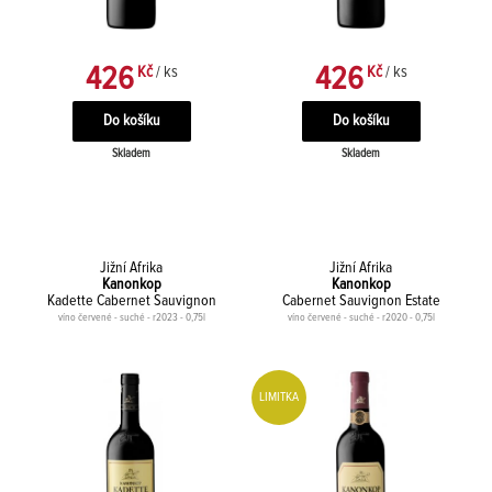
426
426
Kč
/ ks
Kč
/ ks
Skladem
Skladem
Jižní Afrika
Jižní Afrika
Kanonkop
Kanonkop
Kadette Cabernet Sauvignon
Cabernet Sauvignon Estate
víno červené - suché - r2023 - 0,75l
víno červené - suché - r2020 - 0,75l
LIMITKA