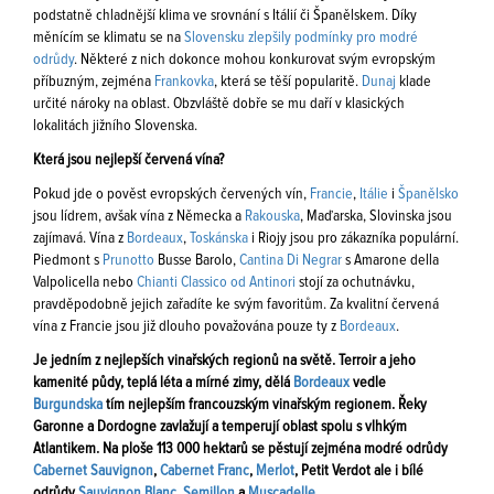
podstatně chladnější klima ve srovnání s Itálií či Španělskem. Díky
měnícím se klimatu se na
Slovensku zlepšily podmínky pro modré
odrůdy
. Některé z nich dokonce mohou konkurovat svým evropským
příbuzným, zejména
Frankovka
, která se těší popularitě.
Dunaj
klade
určité nároky na oblast. Obzvláště dobře se mu daří v klasických
lokalitách jižního Slovenska.
Která jsou nejlepší červená vína?
Pokud jde o pověst evropských červených vín,
Francie
,
Itálie
i
Španělsko
jsou lídrem, avšak vína z Německa a
Rakouska
, Maďarska, Slovinska jsou
zajímavá. Vína z
Bordeaux
,
Toskánska
i Riojy jsou pro zákazníka populární.
Piedmont s
Prunotto
Busse Barolo,
Cantina Di Negrar
s Amarone della
Valpolicella nebo
Chianti Classico od Antinori
stojí za ochutnávku,
pravděpodobně jejich zařadíte ke svým favoritům. Za kvalitní červená
vína z Francie jsou již dlouho považována pouze ty z
Bordeaux
.
Je jedním z nejlepších vinařských regionů na světě. Terroir a jeho
kamenité půdy, teplá léta a mírné zimy, dělá
Bordeaux
vedle
Burgundska
tím nejlepším francouzským vinařským regionem. Řeky
Garonne a Dordogne zavlažují a temperují oblast spolu s vlhkým
Atlantikem. Na ploše 113 000 hektarů se pěstují zejména modré odrůdy
Cabernet Sauvignon
,
Cabernet Franc
,
Merlot
, Petit Verdot ale i bílé
odrůdy
Sauvignon Blanc
,
Semillon
a
Muscadelle
.