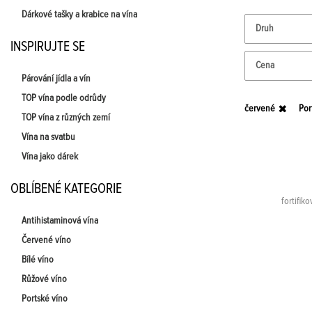
Dárkové tašky a krabice na vína
Druh
INSPIRUJTE SE
Cena
Párování jídla a vín
TOP vína podle odrůdy
červené
Por
TOP vína z různých zemí
Vína na svatbu
Vína jako dárek
OBLÍBENÉ KATEGORIE
fortifik
Antihistaminová vína
Červené víno
Bílé víno
Růžové víno
Portské víno