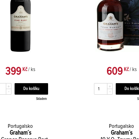
399
609
Kč
/ ks
Kč
/ ks
+
+
-
-
Skladem
S
Portugalsko
Portugalsko
Graham´s
Graham´s