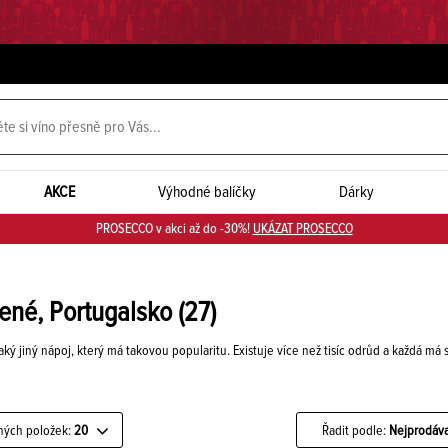
AKCE
Výhodné balíčky
Dárky
PROSECCO v akci až do -30%!
UKÁZAT PROSECCO
ené, Portugalsko
(27)
aký jiný nápoj, který má takovou popularitu. Existuje více než tisíc odrůd a každá má s
ných položek:
20
Řadit podle:
Nejprodáva