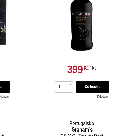
399
Kč
/ ks
+
-
kladem
Skladem
Portugalsko
Graham´s