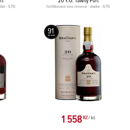
rt
20 Y.O. Tawny Port
dké - 0,75l
fortifikované víno červené - sladké - 0,75l
91
1 558
Kč
/ ks