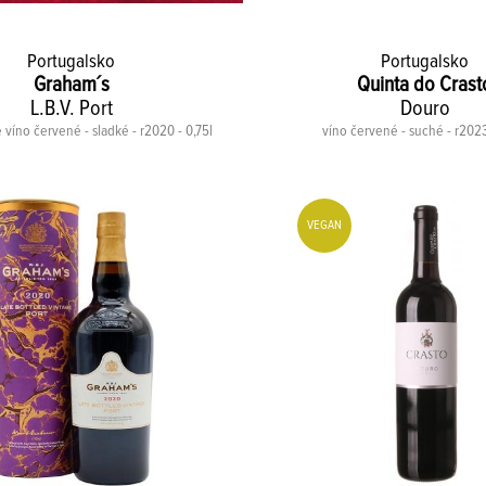
Portugalsko
Portugalsko
Graham´s
Quinta do Crast
L.B.V. Port
Douro
é víno červené - sladké - r2020 - 0,75l
víno červené - suché - r2023
VEGAN