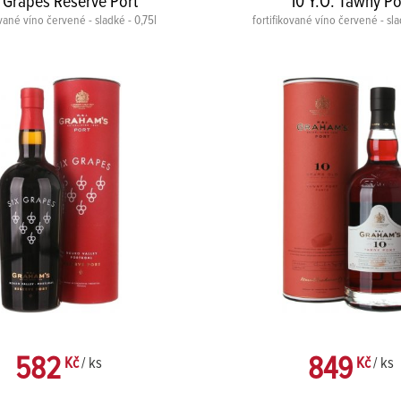
x Grapes Reserve Port
10 Y.O. Tawny Po
ované víno červené - sladké - 0,75l
fortifikované víno červené - sla
582
849
Kč
/ ks
Kč
/ ks