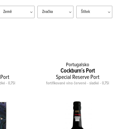
Země
Značka
Štítek
Portugalsko
Cockburn´s Port
Port
Special Reserve Port
dké - 0,75l
fortifikované víno červené - sladké - 0,75l