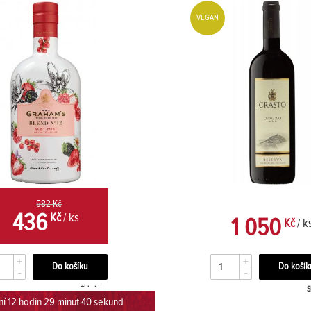
VEGAN
582 Kč
436
Kč
/ ks
1 050
Kč
/ k
+
+
-
-
Skladem
S
í 12 hodin 29 minut 39 sekund