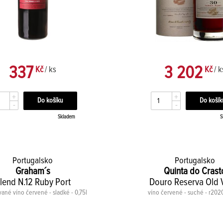
337
3 202
Kč
/ ks
Kč
/ k
+
+
-
-
Skladem
S
Portugalsko
Portugalsko
Graham´s
Quinta do Crast
lend N.12 Ruby Port
Douro Reserva Old 
ované víno červené - sladké - 0,75l
víno červené - suché - r2020