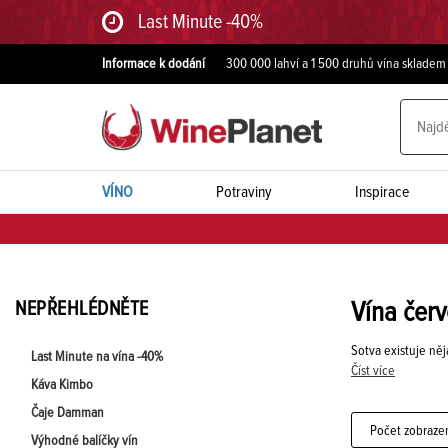
Last Minute -40%
Informace k dodání
300 000 lahví a 1 500 druhů vína skladem
VÍNO
Potraviny
Inspirace
NEPŘEHLÉDNĚTE
Vína červ
Sotva existuje něj
Last Minute na vína -40%
Číst více
Káva Kimbo
Čaje Damman
Počet zobraze
Výhodné balíčky vín