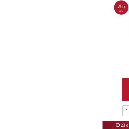
-25%
23 dn