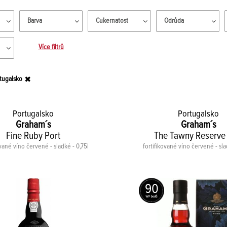
Barva
Cukernatost
Odrůda
Více filtrů
tugalsko
Portugalsko
Portugalsko
Graham´s
Graham´s
Fine Ruby Port
The Tawny Reserve 
ované víno červené - sladké - 0,75l
fortifikované víno červené - sla
90