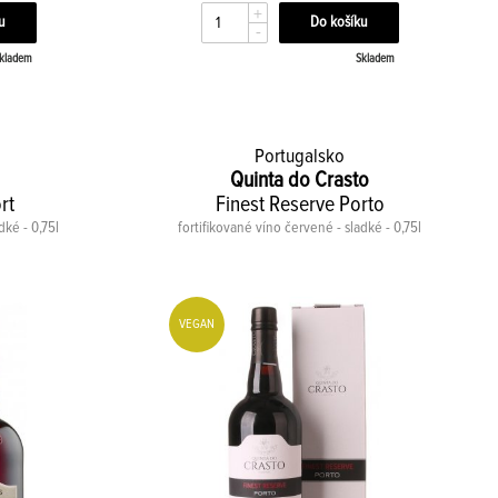
+
-
kladem
Skladem
Portugalsko
Quinta do Crasto
rt
Finest Reserve Porto
dké - 0,75l
fortifikované víno červené - sladké - 0,75l
VEGAN