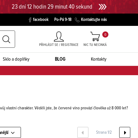
23 dní 12 hodin 29 minut 39 sekund
facebook
Po-Pá 9-18
Kontaktujte nás
0
PŘIHLÁSIT SE / REGISTRACE
NIC TU NECINKÁ
Sklo a doplňky
BLOG
Kontakty
vůj vlastní charakter. Věděli jste, že červené víno provází člověka už 8 000 let?
Strana 1/2
nější