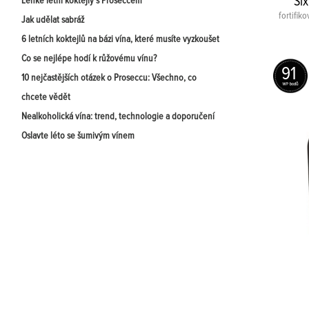
Si
Lehké letní koktejly s Proseccem
fortifik
Jak udělat sabráž
6 letních koktejlů na bázi vína, které musíte vyzkoušet
Co se nejlépe hodí k růžovému vínu?
91
10 nejčastějších otázek o Proseccu: Všechno, co
chcete vědět
Nealkoholická vína: trend, technologie a doporučení
Oslavte léto se šumivým vínem