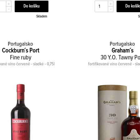
+
+
-
-
Skladem
S
Portugalsko
Portugalsko
Cockburn´s Port
Graham´s
Fine ruby
30 Y.O. Tawny Po
ované víno červené - sladké - 0,75l
fortifikované víno červené - sla