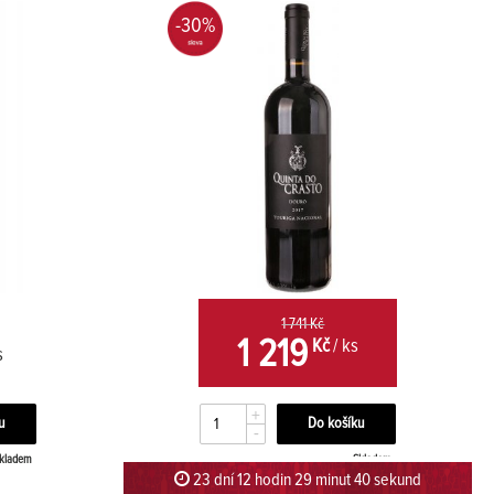
-30%
1 741 Kč
1 219
Kč
/ ks
s
+
-
kladem
Skladem
23 dní 12 hodin 29 minut 39 sekund