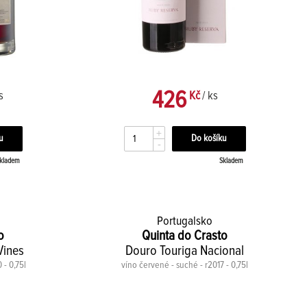
426
s
Kč
/ ks
+
-
kladem
Skladem
Portugalsko
o
Quinta do Crasto
Vines
Douro Touriga Nacional
 - 0,75l
víno červené - suché - r2017 - 0,75l