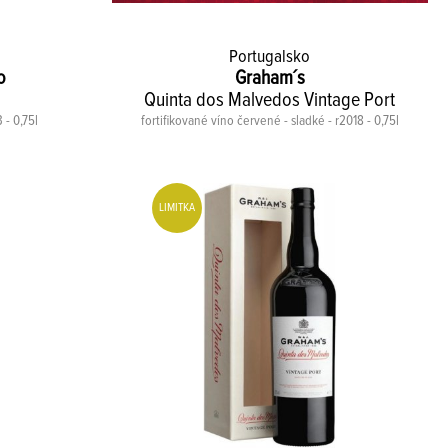
Portugalsko
o
Graham´s
Quinta dos Malvedos Vintage Port
 - 0,75l
fortifikované víno červené - sladké - r2018 - 0,75l
LIMITKA