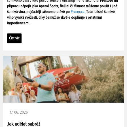
šumivého vína v létě působí lehce a obsahují méně alkoholu.
Přestože na
přípravu nápojů jako Aperol Spritz, Bellini či Mimosa můžeme použít i jiná
šumivá vína, nejčastěji sáhneme právě po
Proseccu
. Toto italské šumivé
víno vyniká svěžestí, díky čemuž se skvěle doplňuje s ostatními
ingrediencemi.
Číst víc
17. 06. 2026
Jak udělat sabráž