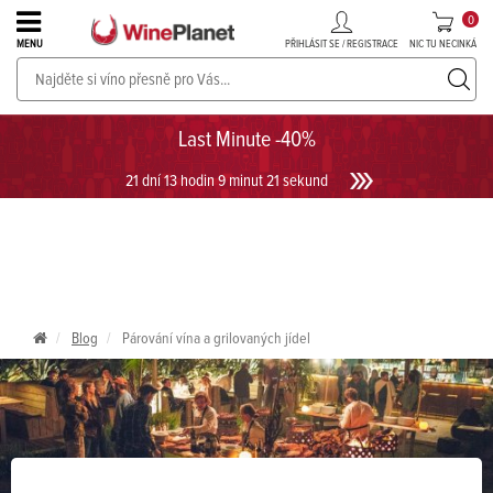
0
PŘIHLÁSIT SE / REGISTRACE
NIC TU NECINKÁ
MENU
PROSECCO v akci až do -30%!
UKÁZAT PROSECCO
Last Minute -40%
21 dní 13 hodin 9 minut 20 sekund
Blog
Párování vína a grilovaných jídel