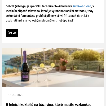
Sabráž (sabrage) je speciální technika otevírání láhve
šumivého vína
, v
ideálním případě takového, které je vyrobeno tradiční metodou, tedy
sekundární fermentace probíhá přímo v láhvi.
Při sabráži dochází k
useknutí hrdla láhve ostrým předmětem, nejlépe šavlí.
Číst víc
17. 06. 2026
6 letních koktejlů na bázi vína, které musíte vyzkoušet