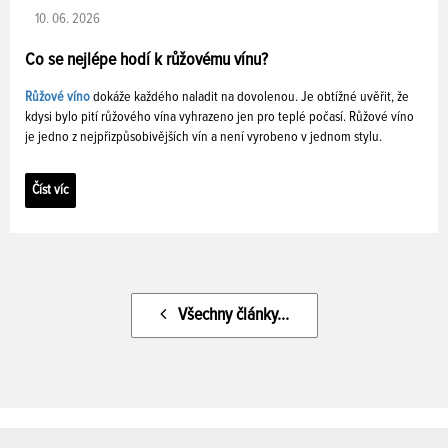
10. 06. 2026
Co se nejlépe hodí k růžovému vínu?
Růžové víno
dokáže každého naladit na dovolenou. Je obtížné uvěřit, že
kdysi bylo pití růžového vína vyhrazeno jen pro teplé počasí. Růžové víno
je jedno z nejpřizpůsobivějších vín a není vyrobeno v jednom stylu.
Číst víc
Všechny články...