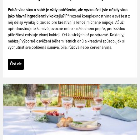
Pohár vína sám o sobě je vždy potěšením, ale vyzkoušeli jste někdy víno
jako hlavní ingredienci v koktejlu?
Přirozená komplexnost vína a svěžest z
něj dělají vynikající základ pro kreativní a lehce míchané nápoje. Ať už
upřednostňujete šumivé, ovocné nebo s nádechem pepře, pro každou
příležitost existuje vinný koktejl. Od klasických až po výrazné. Koktejly,
nabízejí výborné osvěžení během letních dnů a kreativní způsob, jak si
vychutnat svá oblíbená šumivá, bílá, růžová nebo červená vína.
Číst víc