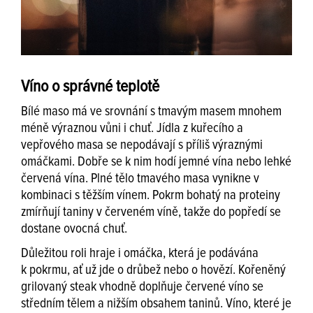
Víno o správné teplotě
Bílé maso má ve srovnání s tmavým masem mnohem
méně výraznou vůni i chuť. Jídla z kuřecího a
vepřového masa se nepodávají s příliš výraznými
omáčkami. Dobře se k nim hodí jemné vína nebo lehké
červená vína. Plné tělo tmavého masa vynikne v
kombinaci s těžším vínem. Pokrm bohatý na proteiny
zmírňují taniny v červeném víně, takže do popředí se
dostane ovocná chuť.
Důležitou roli hraje i omáčka, která je podávána
k pokrmu, ať už jde o drůbež nebo o hovězí. Kořeněný
grilovaný steak vhodně doplňuje červené víno se
středním tělem a nižším obsahem taninů. Víno, které je