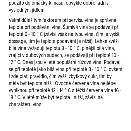
použito do omáčky k masu, obvykle dobře ladí is
výsledným jídlem.
Velmi důležitým faktorem při servisu vína je správná
teplota při podávání vína. Šumivá vína se podávají při
teplotě 6 - 10 ° C (závisí však na typu vína, čím je vyšší
dossage, tím je teplota podávání je nižší). Lehké svěží
bílá vína vyžadují teplotu 8 - 10 ° C, plnější bílá vína,
zrající v dubových sudech, se podávají při teplotě 10 -
12 ° C. Dnes jsou v létě populární růžová vína. Podávají
se při teplotě jako bílá vína při teplotě 8 - 10 ° C, ovšem
i zde platí pravidlo, čím vyšší zbytkový cukr, tím by
měla být teplota nižší. Ovocné červená vína nejlépe
vyniknou při teplotě 12 - 14 ° C a těžší červená vína 16 -
18 ° C. V létě může být teplota i nižší, závisí na
charakteru vína.