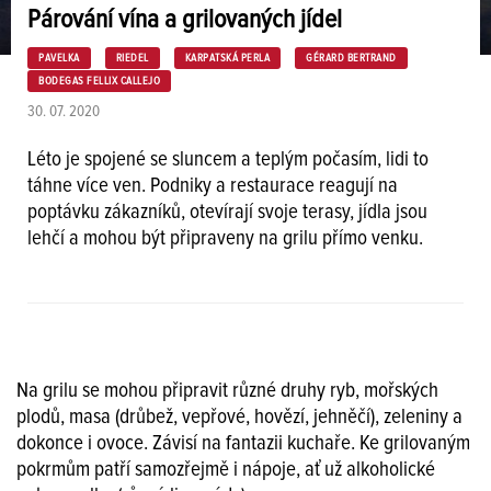
Párování vína a grilovaných jídel
PAVELKA
RIEDEL
KARPATSKÁ PERLA
GÉRARD BERTRAND
BODEGAS FELLIX CALLEJO
30. 07. 2020
Léto je spojené se sluncem a teplým počasím, lidi to
táhne více ven. Podniky a restaurace reagují na
poptávku zákazníků, otevírají svoje terasy, jídla jsou
lehčí a mohou být připraveny na grilu přímo venku.
Na grilu se mohou připravit různé druhy ryb, mořských
plodů, masa (drůbež, vepřové, hovězí, jehněčí), zeleniny a
dokonce i ovoce. Závisí na fantazii kuchaře. Ke grilovaným
pokrmům patří samozřejmě i nápoje, ať už alkoholické