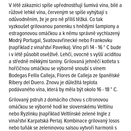
V létě zákazníci spíše upřednostňují šumivá vína, bílé a
růžové lehké vína, červeným se spíše vyhýbají s
odůvodněním, že je pro ně příliš těžká. Co tak
vyzkoušet grilovanou panenku s hnědými šampiony a
estragonovou omáčkou a k němu správně vychlazený
Modrý Portugal, Svatovavřinecké nebo Frankovku
(například z vinařství Pavelka). Víno při 14 - 16 ° C bude
i v létě působit osvěživě. Lehčí, ovocné s vyšší aciditou
a středně měkkými taniny. Grilovaná jehněčí kotleta s
hořčičnou omáčkou se výborně snoubí s vínem
Bodegas Fellix Calleja, Flores de Calleja ze španělské
Ribery del Duero. Znovu je důležitá teplota
podávaného vína, která by měla být okolo 16 - 18 ° C.
Grilovaný pstruh z domácího chovu s citronovou
omáčkou se výborně hodí ke slovenskému Veltlínu
nebo Ryzlinku (například Veltlínské zelené Ingle z
vinařství Karpatská Perla). Kombinace grilovaný losos
nebo tuňák se zeleninovou salsou vytvoří harmonii s