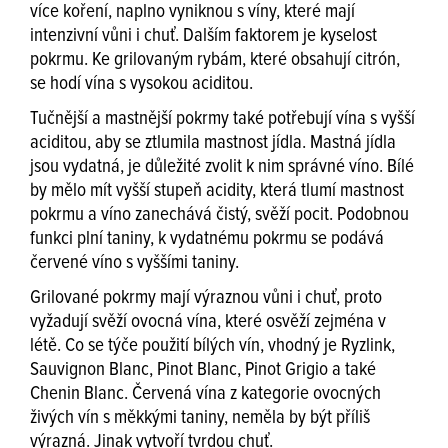
více koření, naplno vyniknou s víny, které mají
intenzivní vůni i chuť. Dalším faktorem je kyselost
pokrmu. Ke grilovaným rybám, které obsahují citrón,
se hodí vína s vysokou aciditou.
Tučnější a mastnější pokrmy také potřebují vína s vyšší
aciditou, aby se ztlumila mastnost jídla. Mastná jídla
jsou vydatná, je důležité zvolit k nim správné víno. Bílé
by mělo mít vyšší stupeň acidity, která tlumí mastnost
pokrmu a víno zanechává čistý, svěží pocit. Podobnou
funkci plní taniny, k vydatnému pokrmu se podává
červené víno s vyššími taniny.
Grilované pokrmy mají výraznou vůni i chuť, proto
vyžadují svěží ovocná vína, které osvěží zejména v
létě. Co se týče použití bílých vín, vhodný je Ryzlink,
Sauvignon Blanc, Pinot Blanc, Pinot Grigio a také
Chenin Blanc. Červená vína z kategorie ovocných
živých vín s měkkými taniny, neměla by být příliš
výrazná. Jinak vytvoří tvrdou chuť.