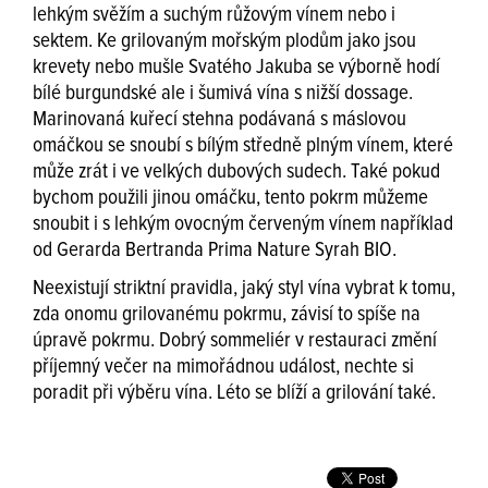
lehkým svěžím a suchým růžovým vínem nebo i
sektem. Ke grilovaným mořským plodům jako jsou
krevety nebo mušle Svatého Jakuba se výborně hodí
bílé burgundské ale i šumivá vína s nižší dossage.
Marinovaná kuřecí stehna podávaná s máslovou
omáčkou se snoubí s bílým středně plným vínem, které
může zrát i ve velkých dubových sudech. Také pokud
bychom použili jinou omáčku, tento pokrm můžeme
snoubit i s lehkým ovocným červeným vínem například
od Gerarda Bertranda Prima Nature Syrah BIO.
Neexistují striktní pravidla, jaký styl vína vybrat k tomu,
zda onomu grilovanému pokrmu, závisí to spíše na
úpravě pokrmu. Dobrý sommeliér v restauraci změní
příjemný večer na mimořádnou událost, nechte si
poradit při výběru vína. Léto se blíží a grilování také.