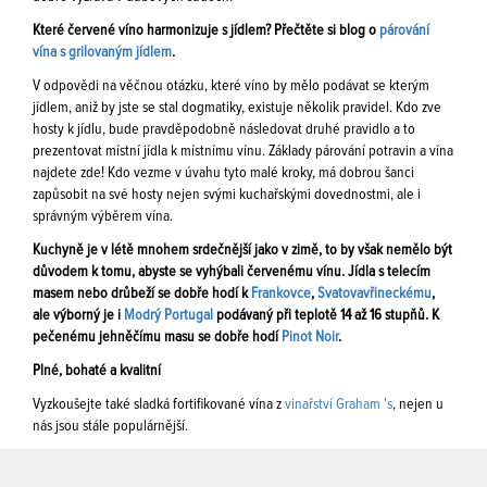
Které červené víno harmonizuje s jídlem? Přečtěte si blog o
párování
vína s grilovaným jídlem
.
V odpovědi na věčnou otázku, které víno by mělo podávat se kterým
jídlem, aniž by jste se stal dogmatiky, existuje několik pravidel. Kdo zve
hosty k jídlu, bude pravděpodobně následovat druhé pravidlo a to
prezentovat místní jídla k místnímu vínu. Základy párování potravin a vína
najdete zde! Kdo vezme v úvahu tyto malé kroky, má dobrou šanci
zapůsobit na své hosty nejen svými kuchařskými dovednostmi, ale i
správným výběrem vína.
Kuchyně je v létě mnohem srdečnější jako v zimě, to by však nemělo být
důvodem k tomu, abyste se vyhýbali červenému vínu. Jídla s telecím
masem nebo drůbeží se dobře hodí k
Frankovce
,
Svatovavřineckému
,
ale výborný je i
Modrý Portugal
podávaný při teplotě 14 až 16 stupňů. K
pečenému jehněčímu masu se dobře hodí
Pinot Noir
.
Plné, bohaté a kvalitní
Vyzkoušejte také sladká fortifikované vína z
vinařství Graham 's
, nejen u
nás jsou stále populárnější.