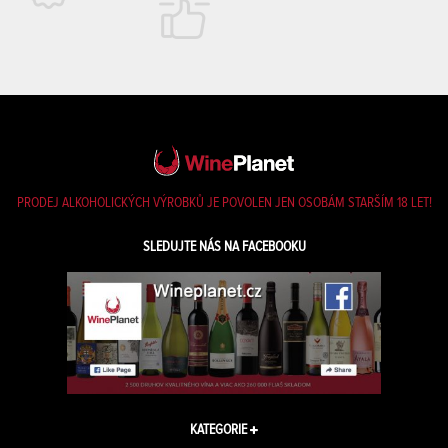
PRODEJ ALKOHOLICKÝCH VÝROBKŮ JE POVOLEN JEN OSOBÁM STARŠÍM 18 LET!
SLEDUJTE NÁS NA FACEBOOKU
KATEGORIE