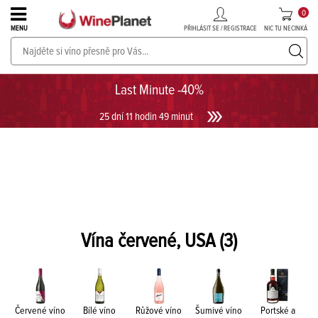
0
PŘIHLÁSIT SE / REGISTRACE
NIC TU NECINKÁ
MENU
PROSECCO v akci až do -30%!
UKÁZAT PROSECCO
Last Minute -40%
25 dní 11 hodin 49 minut
Vína červené, USA
(3)
Červené víno
Bílé víno
Růžové víno
Šumivé víno
Portské a