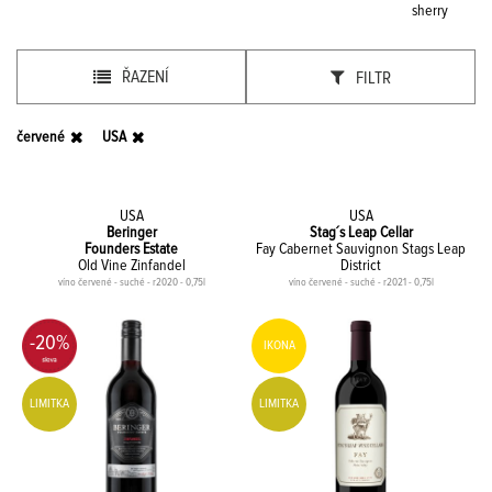
sherry
ŘAZENÍ
FILTR
červené
USA
USA
USA
Beringer
Stag´s Leap Cellar
Founders Estate
Fay Cabernet Sauvignon Stags Leap
Old Vine Zinfandel
District
víno červené - suché - r2020 - 0,75l
víno červené - suché - r2021 - 0,75l
-20%
IKONA
LIMITKA
LIMITKA