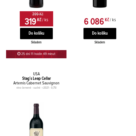
399 Kč
319
6 086
Kč
/ ks
Kč
/ ks
Skladem
Skladem
25 dní 11 hodin 49 minut
USA
Stag´s Leap Cellar
Artemis Cabernet Sauvignon
víno červené - suché - r2021 - 0,75l