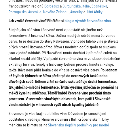
příležitosti nebo na pohodový večerní relax. Známá jsou červená vína z
francouzských regionů
Bordeaux
a
Burgundska
,
Itálie
,
Španělska
,
Portugalska
,
Austrálie
,
Nového Zélandu
,
Ameriky
a
Jižní Afriky
.
Jak vzniká červené víno? Přečtěte si
blog o výrobě červeného vína.
Stejně jako bílé víno i červené není v podstatě nic jiného než
fermentovaná hroznová šťáva. Dužina modrých odrůd nemá červenou
barvu, ta se dostává do šťávy Nakvášení. V případě bílého vína je šťáva z
bílých hroznů lisovaná přímo, šťáva z modrých odrůd spolu se slupkami
jsou v jedné nádobě. Při Nakvášení rmutu dochází k přeměně cukrů na
alkohol a oxid uhličitý. V případě červeného vína se ze slupek dodatečně
extrahují barviva, fenoly a třísloviny. Během procesu hmota cirkuluje,
takže šťáva není příliš horká a do vína se dostává více barev.
Po jednom
až čtyřech týdnech se šťáva přečerpá do nerezových tanků nebo
dřevěných sudů. Během zrání se často uskutečňuje druhá fermentace,
tzv. jablečno-mléčná fermentace. Tvrdá kyselina jablečná se promění na
měkčí kyselinu mléčnou. Téměř každé červené víno prochází tímto
procesem. V severních vinařských oblastech, kam patří i Slovenské
vinohradnictví, je v hroznech vyšší obsah kyseliny jablečné.
Slovensko je více krajinou bílého vína. Důvodem je samozřejmě
podstatně chladnější klima ve srovnání s Itálií či Španělskem. Díky
měnícím se klimatu se na
Slovensku zlepšily podmínky pro modré