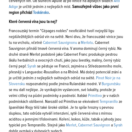
červených vín. Od sluneční Apulie až po vinice na alpských svazích
Alto
Adige
je určitě jedním z nejlepších míst.
Samozřejmě vůbec jako první
region přichází
Toskánsko
.
Které červená vína jsou ta nej?
Francouzský termín "Cépages nobles" neoficiálně tvoří nejvyšší ligu
nejdůležitějších odrůd vín na světě. Není divu, že francouzské vinice jsou
tu na vrcholu, včetně
Cabernet Sauvignonu
a
Merlotu
. Cabernet
Sauvignon přináší tmavě červená vína. V aroma dominují černý rybíz. Na
druhé straně Merlot podobně jako Cabernet Franc produkuje pestrou
škálu herbálních a ovocných chutí, jako jsou švestky, maliny, černý rybíz
černý pepř.
Syrah
se pěstuje ve Francii, zejména u Středozemního moře,
přesněji v Languedoc-Roussillon a na Rhôně. Má dobrý potenciál zrání a
je určitě jedním z nejlepších světových odrůd na světě.
Pinot Noir je na
Slovensku
rozpoznatelný podle jména Rulandské modré. V
Burgundsku
se mu daří nejlépe. Je vynikajícím vyslancem, své lokality, protože je
velmi citlivý na půdní podmínky a podnebí. Italské
Primitivo
je v našich
podmínkách oblíbené. Narozdíl od Primitiva se ekvivalent
Tempranillo
ze
španělské Riojy těší také široké oblibě. Je to spíše hrozny s pevnou
slupkou, tato odrůda vytváří intenzivní, sytě červená vína s mírnou
aciditou a jemnými tříslovinami. Koření, kokos, kůže, tabák a jahody jsou
typické pro Tempranillo. Stejně jako
Merlot
,
Cabernet Sauvignon
a
Syrah
dobře vyzrává v dubových sudech.