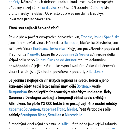
odrůdy
. Některé z nich dokonce mohou konkurovat svým evropským
příbuzným, zejména
Frankovka
, která se těší popularitě.
Dunaj
klade
určité nároky na oblast. Obzvláště dobře se mu daří v klasických
lokalitách jižního Slovenska.
Která jsou nejlepší červená vína?
Pokud jde o pověst evropských červených vín,
Francie
,
Itálie
i
Španělsko
jsou lídrem, avšak vína z Německa a
Rakouska
, Maďarska, Slovinska jsou
zajímavá. Vína z
Bordeaux
,
Toskánska
i Riojy jsou pro zákazníka populární.
Piedmont s
Prunotto
Busse Barolo,
Cantina Di Negrar
s Amarone della
Valpolicella nebo
Chianti Classico od Antinori
stojí za ochutnávku,
pravděpodobně jejich zařadíte ke svým favoritům. Za kvalitní červená
vína z Francie jsou již dlouho považována pouze ty z
Bordeaux
.
Je jedním z nejlepších vinařských regionů na světě. Terroir a jeho
kamenité půdy, teplá léta a mírné zimy, dělá
Bordeaux
vedle
Burgundska
tím nejlepším francouzským vinařským regionem. Řeky
Garonne a Dordogne zavlažují a temperují oblast spolu s vlhkým
Atlantikem. Na ploše 113 000 hektarů se pěstují zejména modré odrůdy
Cabernet Sauvignon
,
Cabernet Franc
,
Merlot
, Petit Verdot ale i bílé
odrůdy
Sauvignon Blanc
,
Semillon
a
Muscadelle
.
S mnohými vinařskými oblastmi je
Itálie
určitě něco jako rajská zahrada