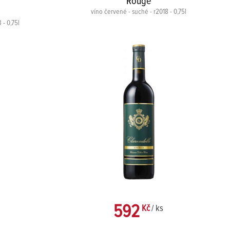
Rouge
víno červené - suché - r2018 - 0,75l
 - 0,75l
592
Kč
/ ks