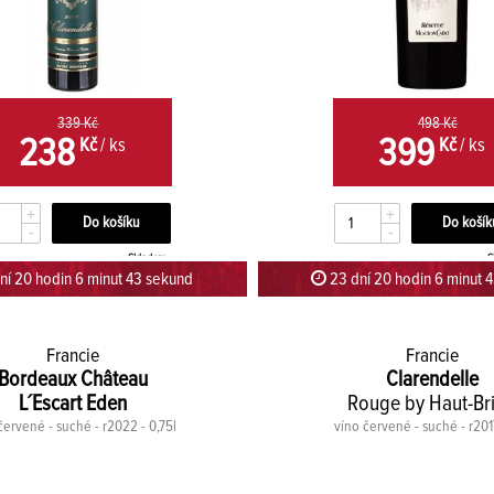
339 Kč
498 Kč
238
399
Kč
/ ks
Kč
/ ks
+
+
-
-
Skladem
S
ní 20 hodin 6 minut 42 sekund
23 dní 20 hodin 6 minut 
Francie
Francie
Bordeaux Château
Clarendelle
L´Escart Eden
Rouge by Haut-Br
červené - suché - r2022 - 0,75l
víno červené - suché - r2017