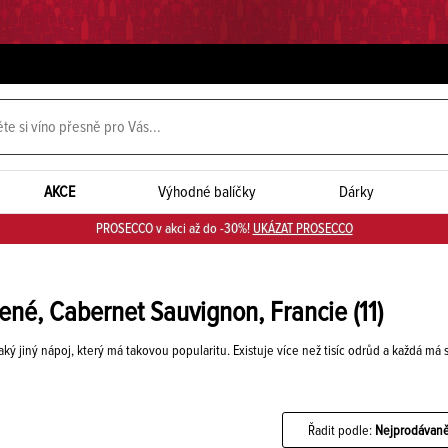
AKCE
Výhodné balíčky
Dárky
PROSECCO v akci až do -30%!
UKÁZAT PROSECCO
vené, Cabernet Sauvignon, Francie
(11)
aký jiný nápoj, který má takovou popularitu. Existuje více než tisíc odrůd a každá má s
Řadit podle:
Nejprodávaně