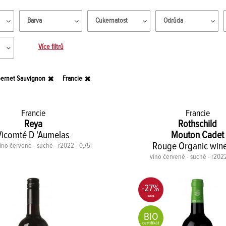
Barva
Cukernatost
Odrůda
Více filtrů
ernet Sauvignon
Francie
Francie
Francie
Reya
Rothschild
Vicomté D 'Aumelas
Mouton Cadet
Rouge Organic win
víno červené - suché - r2022 - 0,75l
víno červené - suché - r2022
-27%
BIO
certifikát