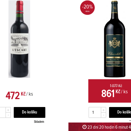
-20%
1 077 Kč
861
Kč
/ ks
472
Kč
/ ks
+
+
-
-
Skladem
S
23 dní 20 hodin 6 minut 