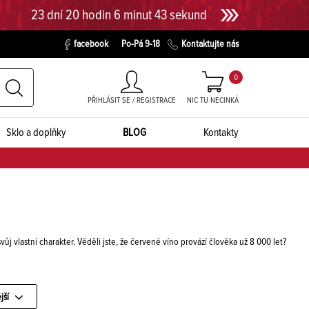
23 dní 20 hodin 6 minut 42 sekund
facebook
Po-Pá 9-18
Kontaktujte nás
0
PŘIHLÁSIT SE / REGISTRACE
NIC TU NECINKÁ
Sklo a doplňky
BLOG
Kontakty
vůj vlastní charakter. Věděli jste, že červené víno provází člověka už 8 000 let?
jší