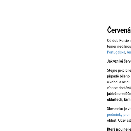
Červená 
Od dob Persie 
téměř nedílnou 
Portugalska
,
Au
Jak vzniká červ
Stejně jako bí
případě bílého 
alkohol a oxid 
vína se dostává
jablečno-mléčn
oblastech, kam 
Slovensko je ví
podmínky pro 
oblast. Obzvláš
Která jsou nejl