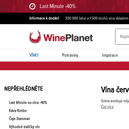
Last Minute -40%
Informace k dodání
300 000 lahví a 1 500 druhů vína skladem
VÍNO
Potraviny
Inspirace
NEPŘEHLÉDNĚTE
Vína čer
Sotva existuje něj
Last Minute na vína -40%
Číst více
Káva Kimbo
Čaje Damman
Výhodné balíčky vín