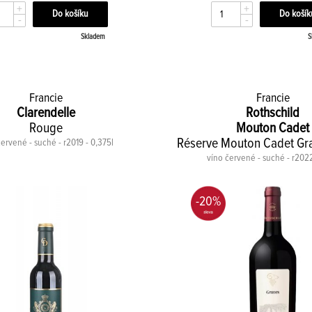
+
+
-
-
Skladem
S
Francie
Francie
Clarendelle
Rothschild
Rouge
Mouton Cadet
Réserve Mouton Cadet Gr
červené - suché - r2019 - 0,375l
víno červené - suché - r2022
-20%