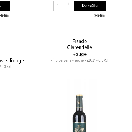
+
-
kladem
Skladem
Francie
Clarendelle
Rouge
aves Rouge
víno červené - suché - r2021 - 0,375l
 - 0,75l