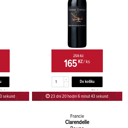
259 Kč
165
Kč
/ ks
+
-
kladem
Skladem
42 sekund
23 dní 20 hodin 6 minut 42 sekund
Francie
Clarendelle