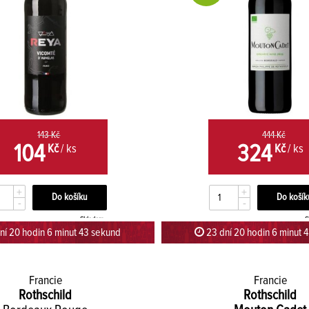
143 Kč
444 Kč
104
324
Kč
/ ks
Kč
/ ks
+
+
-
-
Skladem
S
ní 20 hodin 6 minut 42 sekund
23 dní 20 hodin 6 minut 
Francie
Francie
Rothschild
Rothschild