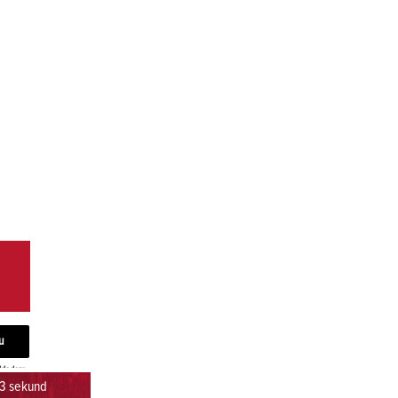
kladem
42 sekund