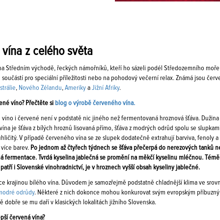
vína z celého světa
na Středním východě, řeckých námořníků, kteří ho sázeli podél Středozemního moře a
součástí pro speciální příležitosti nebo na pohodový večerní relax. Známá jsou čer
strálie
,
Nového Zélandu
,
Ameriky
a
Jižní Afriky
.
ené víno? Přečtěte si
blog o výrobě červeného vína.
lé víno i červené není v podstatě nic jiného než fermentovaná hroznová šťáva. Duži
vína je šťáva z bílých hroznů lisovaná přímo, šťáva z modrých odrůd spolu se slupk
uhličitý. V případě červeného vína se ze slupek dodatečně extrahují barviva, fenoly a 
 více barev.
Po jednom až čtyřech týdnech se šťáva přečerpá do nerezových tanků n
á fermentace. Tvrdá kyselina jablečná se promění na měkčí kyselinu mléčnou. Téměř
patří i Slovenské vinohradnictví, je v hroznech vyšší obsah kyseliny jablečné.
ce krajinou bílého vína. Důvodem je samozřejmě podstatně chladnější klima ve srovná
modré odrůdy
. Některé z nich dokonce mohou konkurovat svým evropským příbuzn
tě dobře se mu daří v klasických lokalitách jižního Slovenska.
epší červená vína?