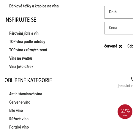
Dárkové tašky a krabice na vína
Druh
INSPIRUJTE SE
Cena
Párování jídla a vín
TOP vína podle odrůdy
červené
Cab
TOP vína z různých zemí
Vína na svatbu
Vína jako dárek
OBLÍBENÉ KATEGORIE
jakostní 
Antihistaminová vína
Červené víno
-27%
Bílé víno
Růžové víno
Portské víno