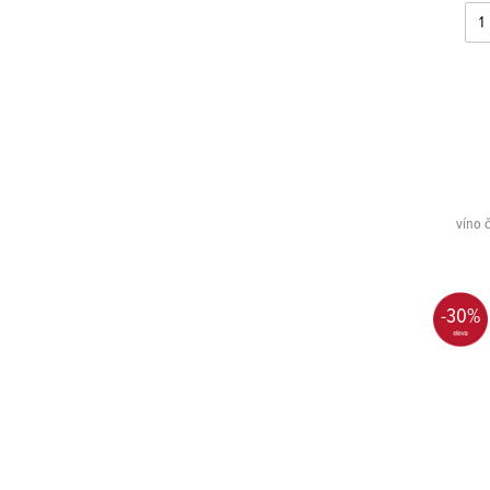
víno 
-30%