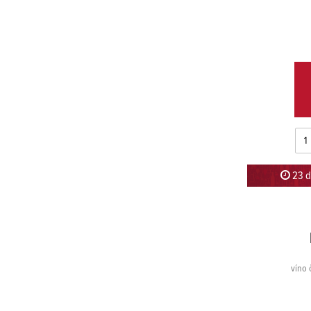
23 d
víno 