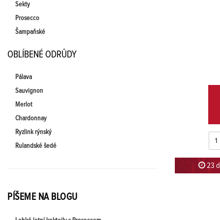
Sekty
Prosecco
Šampaňské
OBLÍBENÉ ODRŮDY
Pálava
Sauvignon
Merlot
Chardonnay
Ryzlink rýnský
Rulandské šedé
23 d
PÍŠEME NA BLOGU