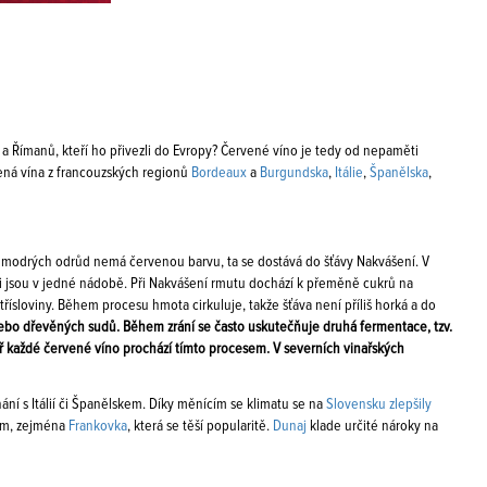
 Římanů, kteří ho přivezli do Evropy? Červené víno je tedy od nepaměti
vená vína z francouzských regionů
Bordeaux
a
Burgundska
,
Itálie
,
Španělska
,
na modrých odrůd nemá červenou barvu, ta se dostává do šťávy Nakvášení. V
ami jsou v jedné nádobě. Při Nakvášení rmutu dochází k přeměně cukrů na
třísloviny. Během procesu hmota cirkuluje, takže šťáva není příliš horká a do
ebo dřevěných sudů. Během zrání se často uskutečňuje druhá fermentace, tzv.
 každé červené víno prochází tímto procesem. V severních vinařských
ní s Itálií či Španělskem. Díky měnícím se klimatu se na
Slovensku zlepšily
ým, zejména
Frankovka
, která se těší popularitě.
Dunaj
klade určité nároky na