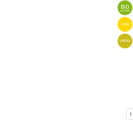
BIO
certifikát
IKONA
LIMITKA