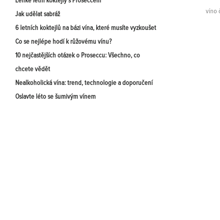
Lehké letní koktejly s Proseccem
víno 
Jak udělat sabráž
6 letních koktejlů na bázi vína, které musíte vyzkoušet
Co se nejlépe hodí k růžovému vínu?
10 nejčastějších otázek o Proseccu: Všechno, co
chcete vědět
Nealkoholická vína: trend, technologie a doporučení
Oslavte léto se šumivým vínem