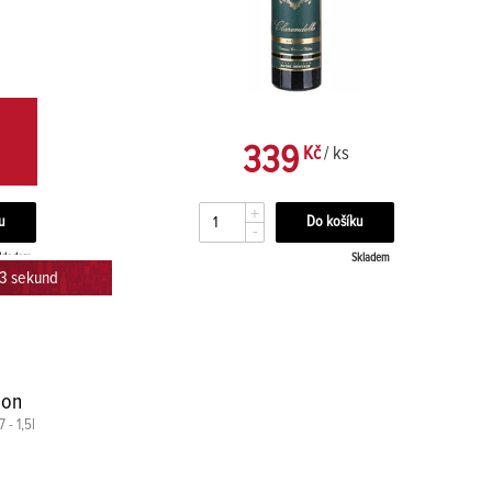
339
Kč
/ ks
+
-
kladem
Skladem
42 sekund
ion
 - 1,5l