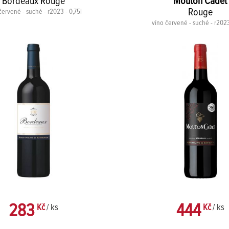
Bordeaux Rouge
Mouton Cadet
Rouge
červené - suché - r2023 - 0,75l
víno červené - suché - r2023
283
444
Kč
/ ks
Kč
/ ks