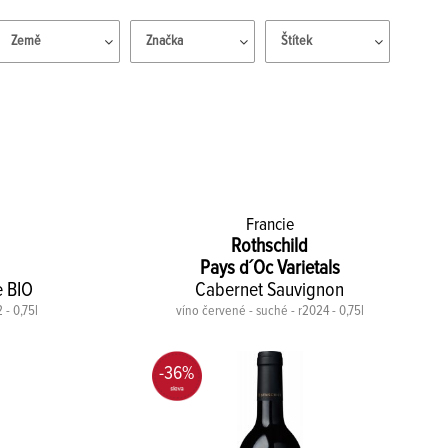
Země
Značka
Štítek
Francie
Rothschild
Pays d´Oc Varietals
e BIO
Cabernet Sauvignon
 - 0,75l
víno červené - suché - r2024 - 0,75l
-36%