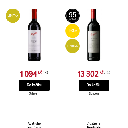
95
LIMITKA
IKONA
LIMITKA
1 094
13 302
Kč
/ ks
Kč
/ ks
Skladem
Skladem
Austrálie
Austrálie
Penfolds
Penfolds