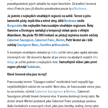
pravděpodobně jejich zařadíte ke svým favoritům. Za kvalitní červená
vína z Francie jsou již dlouho považována pouze ty z
Bordeaux
.
Je jedním z nejlepších vinařských regionů na světě. Terroir a jeho
kamenité půdy, teplá léta a mírné zimy, dělá
Bordeaux
vedle
Burgundska
tím nejlepším francouzským vinařským regionem. Řeky
Garonne a Dordogne zavlažují a temperují oblast spolu s vlhkým
Atlantikem. Na ploše 113 000 hektarů se pěstují zejména modré odrůdy
Cabernet Sauvignon
,
Cabernet Franc
,
Merlot
, Petit Verdot ale i bílé
odrůdy
Sauvignon Blanc
,
Semillon
a
Muscadelle
.
S mnohými vinařskými oblastmi je
Itálie
určitě něco jako rajská zahrada
červených vín. Od sluneční Apulie až po vinice na alpských svazích
Alto
Adige
je určitě jedním z nejlepších míst.
Samozřejmě vůbec jako první
region přichází
Toskánsko
.
Které červená vína jsou ta nej?
Francouzský termín "Cépages nobles" neoficiálně tvoří nejvyšší ligu
nejdůležitějších odrůd vín na světě. Není divu, že francouzské vinice jsou
tu na vrcholu, včetně
Cabernet Sauvignonu
a
Merlotu
. Cabernet
Sauvignon přináší tmavě červená vína. V aroma dominují černý rybíz. Na
druhé straně Merlot podobně jako Cabernet Franc produkuje pestrou
škálu herbálních a ovocných chutí, jako jsou švestky, maliny, černý rybíz