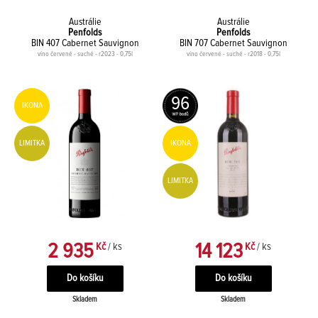
Austrálie
Austrálie
Penfolds
Penfolds
BIN 407 Cabernet Sauvignon
BIN 707 Cabernet Sauvignon
víno červené - suché - r2023 - 0,75l
víno červené - suché - r2018 - 0,75l
96
IKONA
LIMITKA
IKONA
LIMITKA
2 935
14 123
Kč
/ ks
Kč
/ ks
Skladem
Skladem