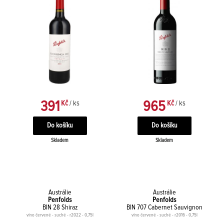
391
965
Kč
/ ks
Kč
/ ks
Skladem
Skladem
Austrálie
Austrálie
Penfolds
Penfolds
BIN 28 Shiraz
BIN 707 Cabernet Sauvignon
víno červené - suché - r2022 - 0,75l
víno červené - suché - r2016 - 0,75l