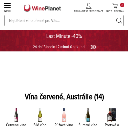
0
PŘIHLÁSIT SE / REGISTRACE
NIC TU NECINKÁ
MENU
PROSECCO v akci až do -30%!
UKÁZAT PROSECCO
Last Minute -40%
24 dní 5 hodin 12 minut 6 sekund
Vína červené, Austrálie
(14)
Červené víno
Bílé víno
Růžové víno
Šumivé víno
Portské a