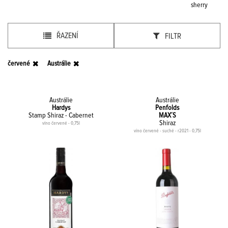
sherry
ŘAZENÍ
FILTR
červené
Austrálie
Austrálie
Austrálie
Hardys
Penfolds
Stamp Shiraz - Cabernet
MAX´S
Shiraz
víno červené - 0,75l
víno červené - suché - r2021 - 0,75l