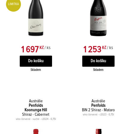
LIMITKA
1 697
1 253
Kč
/ ks
Kč
/ ks
Skladem
Skladem
Austrálie
Austrálie
Penfolds
Penfolds
Koonunga Hill
BIN 2 Shiraz - Mataro
Shiraz - Cabernet
víno červené - r2023 - 0,75l
víno červené - suché - r2024 - 0,75l