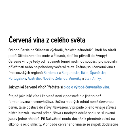
Červená vína z celého světa
Od dob Persie na Středním východě, řeckých námořníků, kteří ho sázeli
podél Středozemního moře a Římanů, kteří ho přivezli do Evropy?
Červené víno je tedy od nepaměti téměř nedílnou součástí pro speciální
příležitosti nebo na pohodový večerní relax. Známá jsou červená vína z
francouzských regionů
Bordeaux
a
Burgundska
,
Itálie
,
Španělska
,
Portugalska
,
Austrálie
,
Nového Zélandu
,
Ameriky
a
Jižní Afriky
.
Jak vzniká červené víno? Přečtěte si
blog o výrobě červeného vína.
Stejně jako bílé víno i červené není v podstatě nic jiného než
fermentovaná hroznová šťáva. Dužina modrých odrůd nemá červenou
barvu, ta se dostává do šťávy Nakvášení. V případě bílého vína je šťáva z
bílých hroznů lisovaná přímo, šťáva z modrých odrůd spolu se slupkami
jsou v jedné nádobě. Při Nakvášení rmutu dochází k přeměně cukrů na
alkohol a oxid uhličitý. V případě červeného vína se ze slupek dodatečně