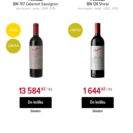
BIN 707 Cabernet Sauvignon
BIN 128 Shiraz
víno červené - suché - r2019 - 0,75l
víno červené - suché - r2023 - 0,75l
IKONA
LIMITKA
LIMITKA
13 584
1 644
Kč
/ ks
Kč
/ ks
Skladem
Skladem