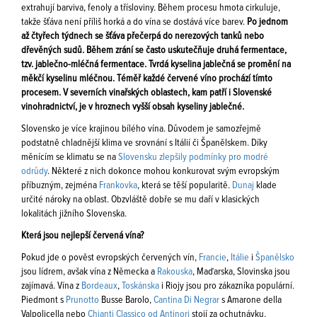
extrahují barviva, fenoly a třísloviny. Během procesu hmota cirkuluje,
takže šťáva není příliš horká a do vína se dostává více barev.
Po jednom
až čtyřech týdnech se šťáva přečerpá do nerezových tanků nebo
dřevěných sudů. Během zrání se často uskutečňuje druhá fermentace,
tzv. jablečno-mléčná fermentace. Tvrdá kyselina jablečná se promění na
měkčí kyselinu mléčnou. Téměř každé červené víno prochází tímto
procesem. V severních vinařských oblastech, kam patří i Slovenské
vinohradnictví, je v hroznech vyšší obsah kyseliny jablečné.
Slovensko je více krajinou bílého vína. Důvodem je samozřejmě
podstatně chladnější klima ve srovnání s Itálií či Španělskem. Díky
měnícím se klimatu se na
Slovensku zlepšily podmínky pro modré
odrůdy
. Některé z nich dokonce mohou konkurovat svým evropským
příbuzným, zejména
Frankovka
, která se těší popularitě.
Dunaj
klade
určité nároky na oblast. Obzvláště dobře se mu daří v klasických
lokalitách jižního Slovenska.
Která jsou nejlepší červená vína?
Pokud jde o pověst evropských červených vín,
Francie
,
Itálie
i
Španělsko
jsou lídrem, avšak vína z Německa a
Rakouska
, Maďarska, Slovinska jsou
zajímavá. Vína z
Bordeaux
,
Toskánska
i Riojy jsou pro zákazníka populární.
Piedmont s
Prunotto
Busse Barolo,
Cantina Di Negrar
s Amarone della
Valpolicella nebo
Chianti Classico od Antinori
stojí za ochutnávku,