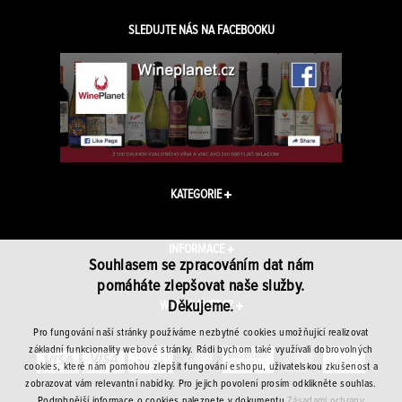
SLEDUJTE NÁS NA FACEBOOKU
KATEGORIE
INFORMACE
Souhlasem se zpracováním dat nám
pomáháte zlepšovat naše služby.
Děkujeme.
WINEPLANET.CZ
Pro fungování naší stránky používáme nezbytné cookies umožňující realizovat
základní funkcionality webové stránky. Rádi bychom také využívali dobrovolných
cookies, které nám pomohou zlepšit fungování eshopu, uživatelskou zkušenost a
zobrazovat vám relevantní nabídky. Pro jejich povolení prosím odklikněte souhlas.
Podrobnější informace o cookies naleznete v dokumentu
Zásadami ochrany