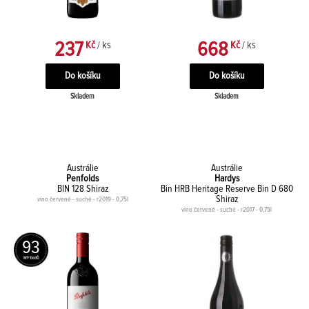
237
668
Kč
/ ks
Kč
/ ks
Skladem
Skladem
Austrálie
Austrálie
Penfolds
Hardys
BIN 128 Shiraz
Bin HRB Heritage Reserve Bin D 680
Shiraz
víno červené - suché - r2019 - 0,75l
víno červené - suché - r2017 - 0,75l
93