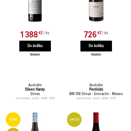
1 388
726
Kč
/ ks
Kč
/ ks
Skladem
Skladem
Austrálie
Austrálie
Eileen Hardy
Penfolds
Shiraz
BIN 138 Shiraz - Grenache - Mataro
víno červené - suché - r2015 - 0,75l
víno červené - suché - r2022 - 0,75l
IKONA
LIMITKA