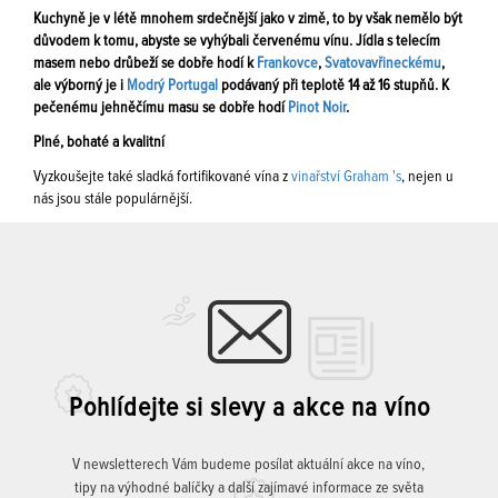
Kuchyně je v létě mnohem srdečnější jako v zimě, to by však nemělo být
důvodem k tomu, abyste se vyhýbali červenému vínu. Jídla s telecím
masem nebo drůbeží se dobře hodí k
Frankovce
,
Svatovavřineckému
,
ale výborný je i
Modrý Portugal
podávaný při teplotě 14 až 16 stupňů. K
pečenému jehněčímu masu se dobře hodí
Pinot Noir
.
Plné, bohaté a kvalitní
Vyzkoušejte také sladká fortifikované vína z
vinařství Graham 's
, nejen u
nás jsou stále populárnější.
Pohlídejte si slevy a akce na víno
V newsletterech Vám budeme posílat aktuální akce na víno,
tipy na výhodné balíčky a další zajímavé informace ze světa