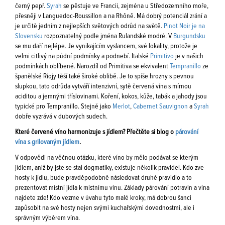
černý pepř.
Syrah
se pěstuje ve Francii, zejména u Středozemního moře,
přesněji v Languedoc-Roussillon a na Rhôně. Má dobrý potenciál zrání a
je určitě jedním z nejlepších světových odrůd na světě.
Pinot Noir je na
Slovensku
rozpoznatelný podle jména Rulandské modré. V
Burgundsku
se mu daří nejlépe. Je vynikajícím vyslancem, své lokality, protože je
velmi citlivý na půdní podmínky a podnebí. Italské
Primitivo
je v našich
podmínkách oblíbené. Narozdíl od Primitiva se ekvivalent
Tempranillo
ze
španělské Riojy těší také široké oblibě. Je to spíše hrozny s pevnou
slupkou, tato odrůda vytváří intenzivní, sytě červená vína s mírnou
aciditou a jemnými tříslovinami. Koření, kokos, kůže, tabák a jahody jsou
typické pro Tempranillo. Stejně jako
Merlot
,
Cabernet Sauvignon
a
Syrah
dobře vyzrává v dubových sudech.
Které červené víno harmonizuje s jídlem? Přečtěte si blog o
párování
vína s grilovaným jídlem
.
V odpovědi na věčnou otázku, které víno by mělo podávat se kterým
jídlem, aniž by jste se stal dogmatiky, existuje několik pravidel. Kdo zve
hosty k jídlu, bude pravděpodobně následovat druhé pravidlo a to
prezentovat místní jídla k místnímu vínu. Základy párování potravin a vína
najdete zde! Kdo vezme v úvahu tyto malé kroky, má dobrou šanci
zapůsobit na své hosty nejen svými kuchařskými dovednostmi, ale i
správným výběrem vína.