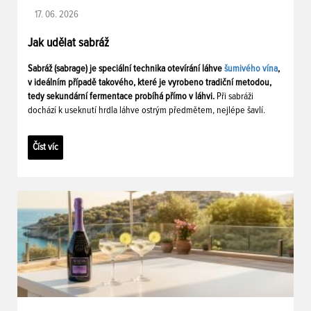
17. 06. 2026
Jak udělat sabráž
Sabráž (sabrage) je speciální technika otevírání láhve
šumivého vína
,
v ideálním případě takového, které je vyrobeno tradiční metodou,
tedy sekundární fermentace probíhá přímo v láhvi.
Při sabráži
dochází k useknutí hrdla láhve ostrým předmětem, nejlépe šavlí.
Číst víc