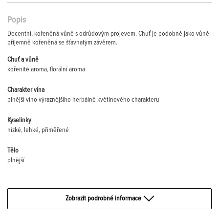
Popis
Decentní, kořeněná vůně s odrůdovým projevem. Chuť je podobně jako vůně
příjemně kořeněná se šťavnatým závěrem.
Chuť a vůně
kořenité aroma, florální aroma
Charakter vína
plnější víno výraznějšího herbálně květinového charakteru
Kyselinky
nízké, lehké, přiměřené
Tělo
plnější
Zobrazit podrobné informace