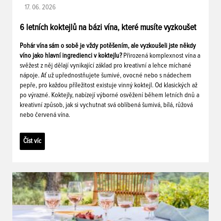
17. 06. 2026
6 letních koktejlů na bázi vína, které musíte vyzkoušet
Pohár vína sám o sobě je vždy potěšením, ale vyzkoušeli jste někdy
víno jako hlavní ingredienci v koktejlu?
Přirozená komplexnost vína a
svěžest z něj dělají vynikající základ pro kreativní a lehce míchané
nápoje. Ať už upřednostňujete šumivé, ovocné nebo s nádechem
pepře, pro každou příležitost existuje vinný koktejl. Od klasických až
po výrazné. Koktejly, nabízejí výborné osvěžení během letních dnů a
kreativní způsob, jak si vychutnat svá oblíbená šumivá, bílá, růžová
nebo červená vína.
Číst víc