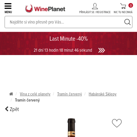
0
PŘIHLÁSIT SE / REGISTRACE
NIC TU NECINKÁ
MENU
PROSECCO v akci až do -30%!
UKÁZAT PROSECCO
Last Minute -40%
21 dní 13 hodin 18 minut 46 sekund
Vína z celé planety
Tramín červený
Habánské Sklepy
Tramín červený
Zpět