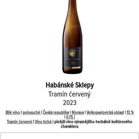
Habánské Sklepy
Tramín červený
2023
Bílé víno
|
polosuché
|
Česká republika
|
Morava
|
Velkopavlovická oblast
|
13 %
|
0,75 l
Tramín červený
|
Víno tiché
| plnější víno výraznějšího herbálně květinového
charakteru