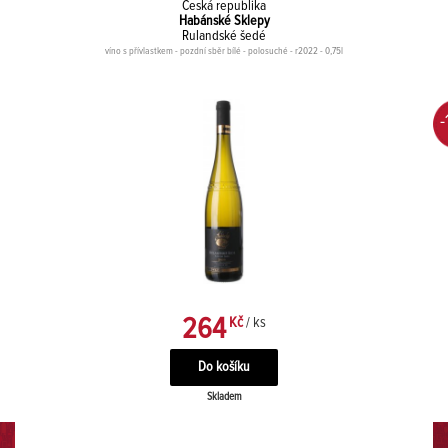
Česká republika
Habánské Sklepy
Rulandské šedé
víno s přívlastkem - pozdní sběr bílé - polosuché - r2022 - 0,75l
-
264
Kč
/ ks
Skladem