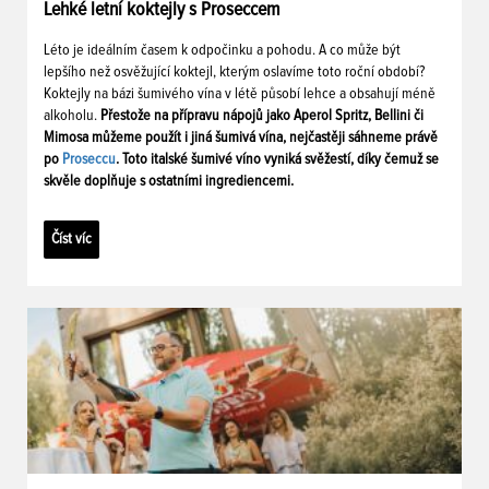
Lehké letní koktejly s Proseccem
Léto je ideálním časem k odpočinku a pohodu. A co může být
lepšího než osvěžující koktejl, kterým oslavíme toto roční období?
Koktejly na bázi šumivého vína v létě působí lehce a obsahují méně
alkoholu.
Přestože na přípravu nápojů jako Aperol Spritz, Bellini či
Mimosa můžeme použít i jiná šumivá vína, nejčastěji sáhneme právě
po
Proseccu
. Toto italské šumivé víno vyniká svěžestí, díky čemuž se
skvěle doplňuje s ostatními ingrediencemi.
Číst víc