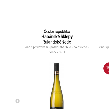
Česká republika
y
Habánské Sklepy
Rulandské šedé
vené - suché -
víno s přívlastkem - pozdní sběr bílé - polosuché -
víno s p
r2022 - 0,75l
-1