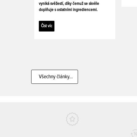
vyniká svěžestí, díky čemuž se skvěle
doplňuje s ostatními ingrediencemi.
Číst víc
Všechny články...