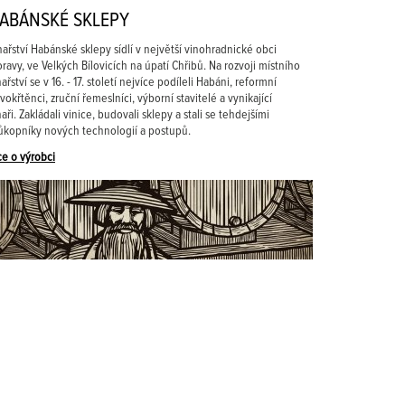
ABÁNSKÉ SKLEPY
nařství Habánské sklepy sídlí v největší vinohradnické obci
ravy, ve Velkých Bílovicích na úpatí Chřibů. Na rozvoji místního
nařství se v 16. - 17. století nejvíce podíleli Habáni, reformní
vokřtěnci, zruční řemeslníci, výborní stavitelé a vynikající
naři. Zakládali vinice, budovali sklepy a stali se tehdejšími
ůkopníky nových technologií a postupů.
ce o výrobci