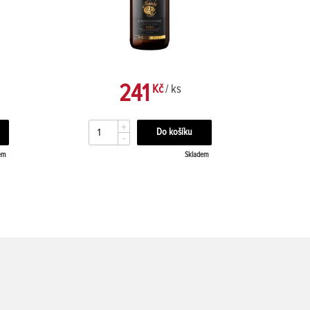
241
Kč
/ ks
+
-
em
Skladem