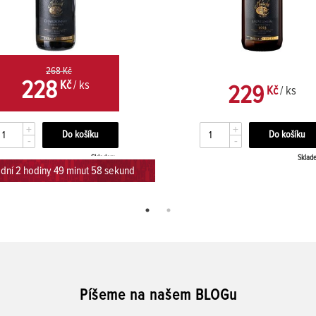
268 Kč
228
Kč
/ ks
229
Kč
/ ks
+
+
-
-
Skladem
Sklad
dní 2 hodiny 49 minut 57 sekund
Píšeme na našem BLOGu