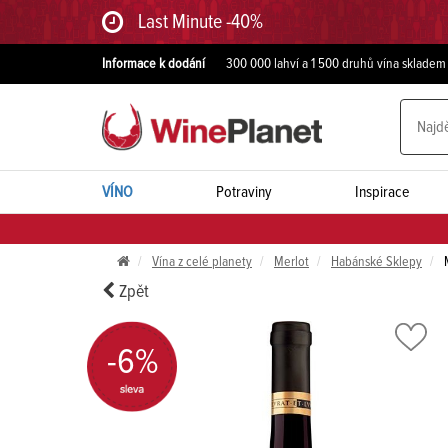
Last Minute -40%
Informace k dodání
300 000 lahví a 1 500 druhů vína skladem
VÍNO
Potraviny
Inspirace
Vína z celé planety
Merlot
Habánské Sklepy
M
Zpět
-6%