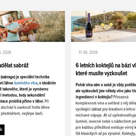
06. 2026
17. 06. 2026
udělat sabráž
6 letních koktejlů na bázi v
které musíte vyzkoušet
 (sabrage) je speciální technika
ání láhve
šumivého vína
, v ideálním
Pohár vína sám o sobě je vždy potěš
ě takového, které je vyrobeno
ale vyzkoušeli jste někdy víno jako hl
ní metodou, tedy sekundární
ingredienci v koktejlu?
Přirozená
tace probíhá přímo v láhvi.
Při
komplexnost vína a svěžest z něj děla
i dochází k useknutí hrdla láhve
vynikající základ pro kreativní a lehce
 předmětem, nejlépe šavlí.
míchané nápoje. Ať už upřednostňuj
šumivé, ovocné nebo s nádechem pe
pro každou příležitost existuje vinný k
íc
Od klasických až po výrazné. Koktejly,