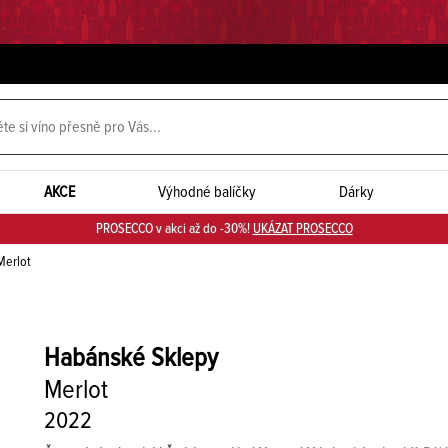
AKCE
Výhodné balíčky
Dárky
PROSECCO v akci až do -30%!
UKÁZAT PROSECCO
erlot
Habánské Sklepy
Merlot
2022