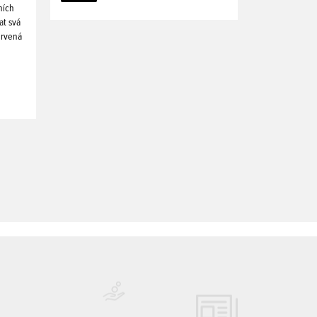
ních
at svá
ervená