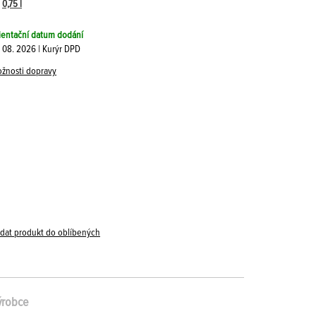
|
0,75 l
ientační datum dodání
. 08. 2026 | Kurýr DPD
žnosti dopravy
idat produkt do oblíbených
ýrobce