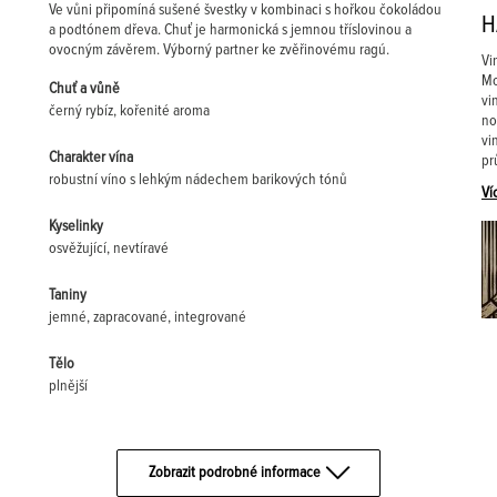
Ve vůni připomíná sušené švestky v kombinaci s hořkou čokoládou
H
a podtónem dřeva. Chuť je harmonická s jemnou tříslovinou a
ovocným závěrem. Výborný partner ke zvěřinovému ragú.
Vi
Mo
Chuť a vůně
vi
černý rybíz, kořenité aroma
no
vi
Charakter vína
pr
robustní víno s lehkým nádechem barikových tónů
Ví
Kyselinky
osvěžující, nevtíravé
Taniny
jemné, zapracované, integrované
Tělo
plnější
Zobrazit podrobné informace