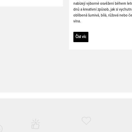
nabízejí výborné osvěžení během let
dnů a kreativní způsob, jak si vychutn
oblíbená šumivá, bílá, růžová nebo č
vína.
Číst víc