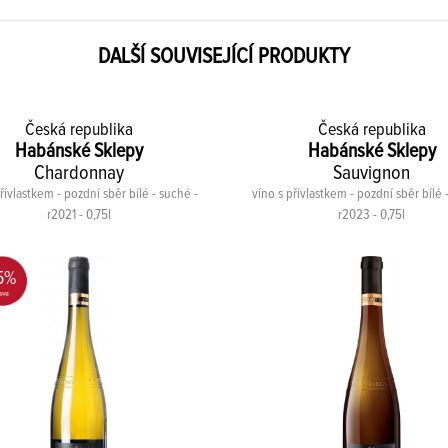
DALŠÍ SOUVISEJÍCÍ PRODUKTY
Česká republika
Česká republika
Habánské Sklepy
Habánské Sklepy
Chardonnay
Sauvignon
řívlastkem - pozdní sběr bílé - suché -
víno s přívlastkem - pozdní sběr bílé 
r2021 - 0,75l
r2023 - 0,75l
5%