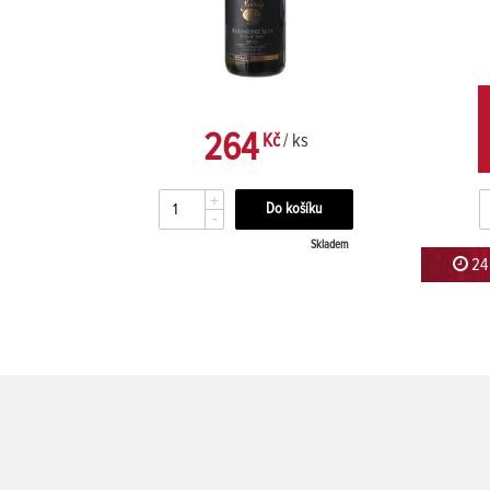
264
Kč
/ ks
+
-
kladem
Skladem
 5 sekund
24 