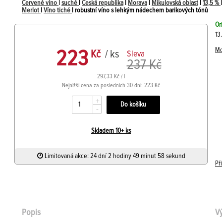
Červené víno
|
suché
|
Česká republika
|
Morava
|
Mikulovská oblast
|
13,5 %
Merlot
|
Víno tiché
| robustní víno s lehkým nádechem barikových tónů
Or
13
Mo
223
Kč
/ ks
Sleva
237 Kč
297,33 Kč / l
Nejnižší cena za posledních 30 dní: 223 Kč
+
-
Skladem 10+ ks
Limitovaná akce: 24 dní 2 hodiny 49 minut 57 sekund
Př
Popis
V