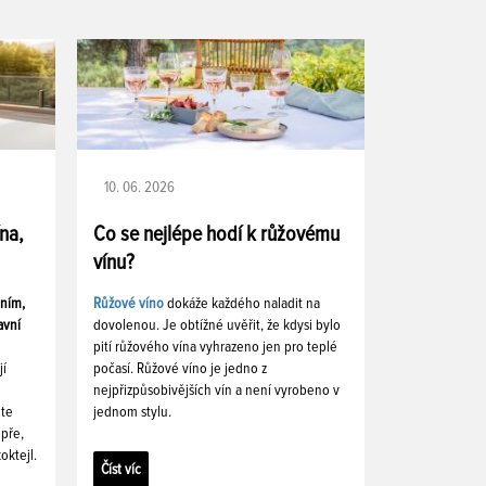
10. 06. 2026
ína,
Co se nejlépe hodí k růžovému
vínu?
ením,
Růžové víno
dokáže každého naladit na
avní
dovolenou. Je obtížné uvěřit, že kdysi bylo
pití růžového vína vyhrazeno jen pro teplé
jí
počasí. Růžové víno je jedno z
nejpřizpůsobivějších vín a není vyrobeno v
ete
jednom stylu.
pře,
oktejl.
Číst víc