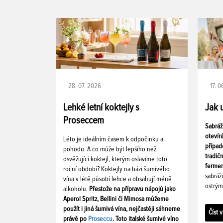
28. 07. 2026
17. 
Lehké letní koktejly s
Jak 
Proseccem
Sabráž
otevír
Léto je ideálním časem k odpočinku a
případ
pohodu. A co může být lepšího než
tradič
osvěžující koktejl, kterým oslavíme toto
fermen
roční období? Koktejly na bázi šumivého
sabráž
vína v létě působí lehce a obsahují méně
ostrým
alkoholu.
Přestože na přípravu nápojů jako
Aperol Spritz, Bellini či Mimosa můžeme
použít i jiná šumivá vína, nejčastěji sáhneme
Číst v
právě po
Proseccu
. Toto italské šumivé víno