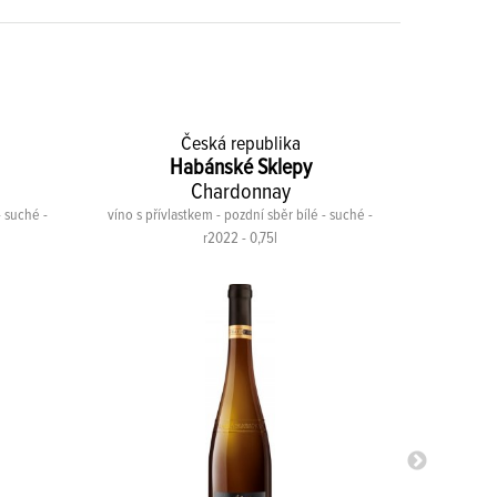
Česká republika
Habánské Sklepy
Chardonnay
- suché -
víno s přívlastkem - pozdní sběr bílé - suché -
víno s přívla
r2022 - 0,75l