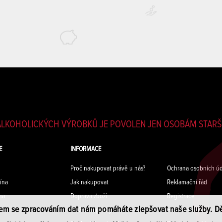
LKOHOLICKÝCH VÝROBKŮ JE POVOLEN JEN OSOBÁM STARŠÍ
E
INFORMACE
Proč nakupovat právě u nás?
Ochrana osobních úd
ína
Jak nakupovat
Reklamační řád
na
Doprava zboží
Registrace
em se zpracováním dat nám pomáháte zlepšovat naše služby. D
na
Možnosti platby
Hodnocení vín