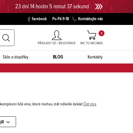
23 dní 14 hodin 5 minut 36 sekund
facebook
Po-Pá 9-18
Kontaktujte nás
0
PŘIHLÁSIT SE / REGISTRACE
NIC TU NECINKÁ
Sklo a doplňky
BLOG
Kontakty
a komplexní bílá vína, které mohou zrát několik dekád
Číst více
jší