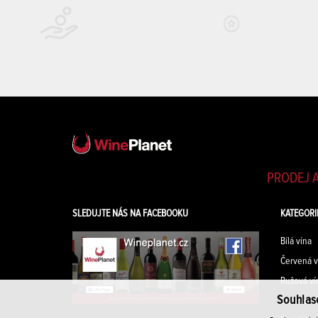
PRODEJ A
SLEDUJTE NÁS NA FACEBOOKU
KATEGORI
Bílá vína
Červená v
Ružová ví
Souhlas
Šumivá ví