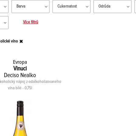
Barva
Cukernatost
Odrůda
Více filtrů
olické víno
Evropa
Vinuci
Deciso Nealko
koholický nápoj z odalkoholizovaného
vína bílé - 0,75l