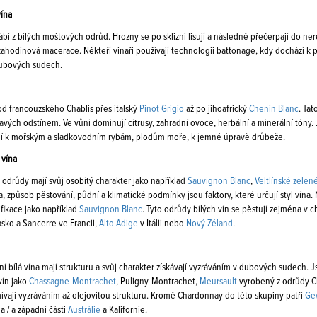
vína
ábí z bílých moštových odrůd. Hrozny se po sklizni lisují a následně přečerpají do n
ahodinová macerace. Někteří vinaři používají technologii battonage, kdy dochází k p
dubových sudech.
 od francouzského Chablis přes italský
Pinot Grigio
až po jihoafrický
Chenin Blanc
. Tat
ých odstínem. Ve vůni dominují citrusy, zahradní ovoce, herbální a minerální tóny. Jso
í k mořským a sladkovodním rybám, plodům moře, k jemné úpravě drůbeže.
 vína
 odrůdy mají svůj osobitý charakter jako například
Sauvignon Blanc
,
Veltlínské zelen
a, způsob pěstování, půdní a klimatické podmínky jsou faktory, které určují styl vína
ifikace jako například
Sauvignon Blanc
. Tyto odrůdy bílých vín se pěstují zejména v c
sasko a Sancerre ve Francii,
Alto Adige
v Itálii nebo
Nový Zéland
.
í bílá vína mají strukturu a svůj charakter získávají vyzráváním v dubových sudech. 
ín jako
Chassagne-Montrachet
, Puligny-Montrachet,
Meursault
vyrobený z odrůdy Ch
mívají vyzráváním až olejovitou strukturu. Kromě Chardonnay do této skupiny patří
Ge
a / a západní části
Austrálie
a Kalifornie.