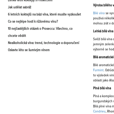
Lehké letní koktejly s Proseccem
Výroba bílého 
Jak udělat sabráž
Bílé víno
se vyr
6 letních koktejlů na bázi vína, které musíte vyzkoušet
používá několik
Co se nejlépe hodí k růžovému vínu?
mohou zrát v 
10 nejčastějších otázek o Proseccu: Všechno, co
Lehká bílá vína
chcete vědět
Svěží bílá vína
Nealkoholická vína: trend, technologie a doporučení
jemným zelenkav
výborně se hod
Oslavte léto se šumivým vínem
Bílá aromatické
Bílé aromatické
Furmint
. Odrůd
to výsledek vin
oblasti jako Al
Plná bílá vína
Plná a komplexn
burgundských v
Bílá plné vína 
Condrieu
, Rhon