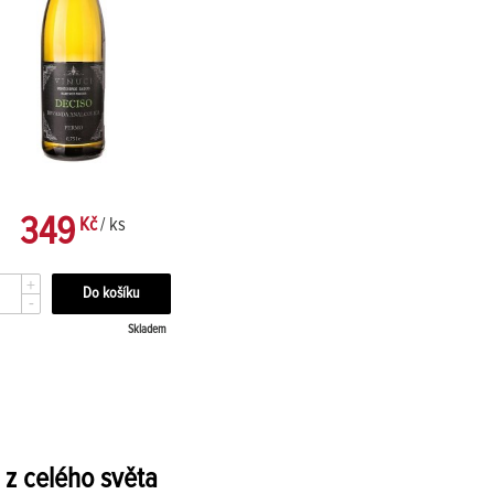
349
Kč
/ ks
+
-
Skladem
a z celého světa