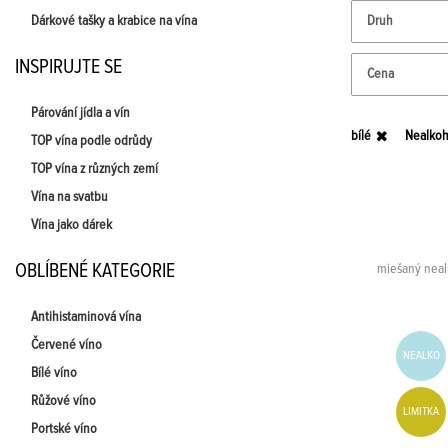
Dárkové tašky a krabice na vína
Druh
INSPIRUJTE SE
Cena
Párování jídla a vín
bílé
Nealkoh
TOP vína podle odrůdy
TOP vína z různých zemí
Vína na svatbu
Vína jako dárek
OBLÍBENÉ KATEGORIE
miešaný neal
Antihistaminová vína
Červené víno
NEALKO
Bílé víno
Růžové víno
LIMITKA
Portské víno