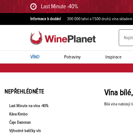
Last Minute -40%
Informace k dodání
300 000 lahví a 1 500 druhů vína skladem
VÍNO
Potraviny
Inspirace
NEPŘEHLÉDNĚTE
Vína bílé
Bílá vína nabízejí
Last Minute na vína -40%
Káva Kimbo
Čaje Damman
Výhodné balíčky vín