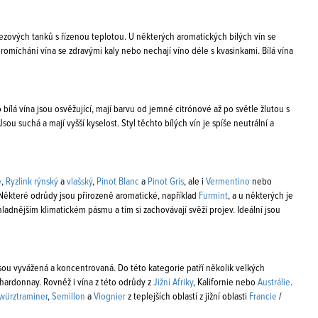
erezových tanků s řízenou teplotou. U některých aromatických bílých vín se
romíchání vína se zdravými kaly nebo nechají víno déle s kvasinkami. Bílá vína
o bílá vína jsou osvěžující, mají barvu od jemné citrónové až po světle žlutou s
u suchá a mají vyšší kyselost. Styl těchto bílých vín je spíše neutrální a
é
,
Ryzlink rýnský
a
vlašský
,
Pinot Blanc
a
Pinot Gris
, ale i
Vermentino
nebo
. Některé odrůdy jsou přirozeně aromatické, například
Furmint
, a u některých je
hladnějším klimatickém pásmu a tím si zachovávají svěží projev. Ideální jsou
Jsou vyvážená a koncentrovaná. Do této kategorie patří několik velkých
ardonnay. Rovněž i vína z této odrůdy z
Jižní Afriky
, Kalifornie nebo
Austrálie
.
würztraminer
,
Semillon
a
Viognier
z teplejších oblastí z jižní oblasti
Francie
/