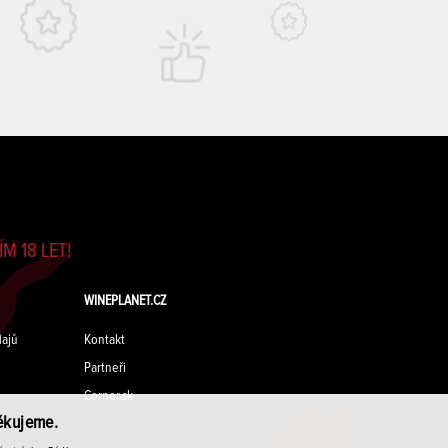
M 18 LET!
WINEPLANET.CZ
ajů
Kontakt
Partneři
Corner.sk
ěkujeme.