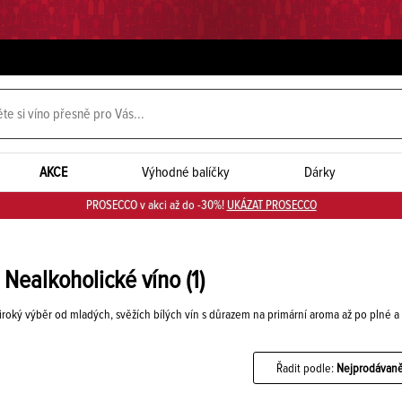
AKCE
Výhodné balíčky
Dárky
PROSECCO v akci až do -30%!
UKÁZAT PROSECCO
, Nealkoholické víno
(1)
 široký výběr od mladých, svěžích bílých vín s důrazem na primární aroma až po plné 
Řadit podle:
Nejprodávaně