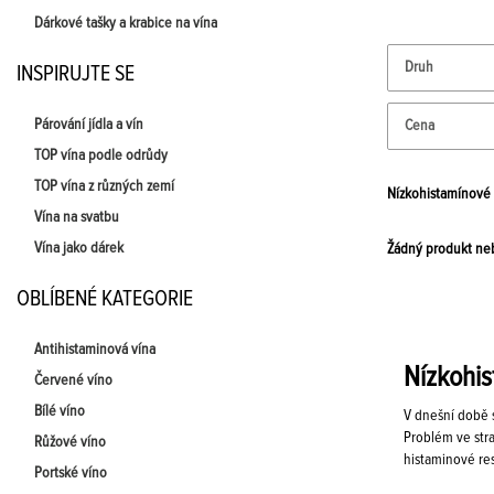
Dárkové tašky a krabice na vína
Druh
INSPIRUJTE SE
Párování jídla a vín
Cena
TOP vína podle odrůdy
TOP vína z různých zemí
Nízkohistamínové
Vína na svatbu
Vína jako dárek
Žádný produkt neb
OBLÍBENÉ KATEGORIE
Antihistaminová vína
Nízkohis
Červené víno
Bílé víno
V dnešní době s
Problém ve stra
Růžové víno
histaminové res
Portské víno