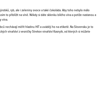
výrobků, ryb, ale i zeleniny ovoce a také čokoláda. Aby toho nebylo málo
ím to přiblížit na víně. Někdy si dáte sklenku bílého vína a potíže nastanou a
y vína.
obců nechávají měřit hladinu HIT a uvádějí ho na etiketě. Na Slovensku je to
ckých vinařství z vesničky Strekov vinařství Kasnyik, od kterých si můžete