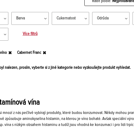
Řadit podle:
Nejprodávaně
Barva
Cukernatost
Odrůda
Více filtrů
 víno
Cabernet Franc
yl nalezen, prosím, vyberte si z jiné kategorie nebo vyzkoušejte produkt vyhledat.
tamínová vína
i mnozí z nás pečlivě vybírají produkty, které budou konzumovat. Někdy mohou pram
vě způsobuje aminokyselina histamin, na kterou je víno bohaté. Avšak speciální výro
p. vína s nízkým obsahem histaminu a tudíž jsou vhodná ke konzumaci i pro lidi trpící