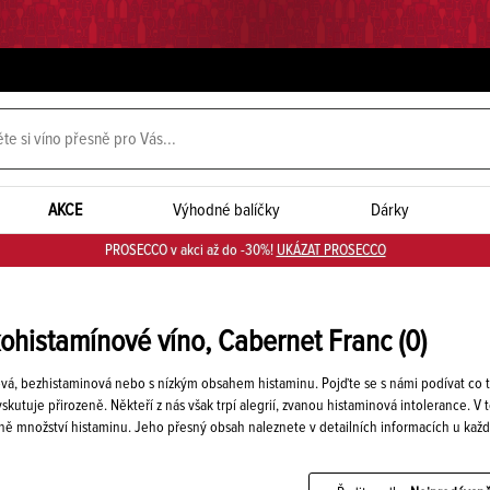
AKCE
Výhodné balíčky
Dárky
PROSECCO v akci až do -30%!
UKÁZAT PROSECCO
kohistamínové víno, Cabernet Franc
(0)
ová, bezhistaminová nebo s nízkým obsahem histaminu. Pojďte se s námi podívat co to
yskutuje přirozeně. Někteří z nás však trpí alegrií, zvanou histaminová intolerance. 
ně množství histaminu. Jeho přesný obsah naleznete v detailních informacích u kaž