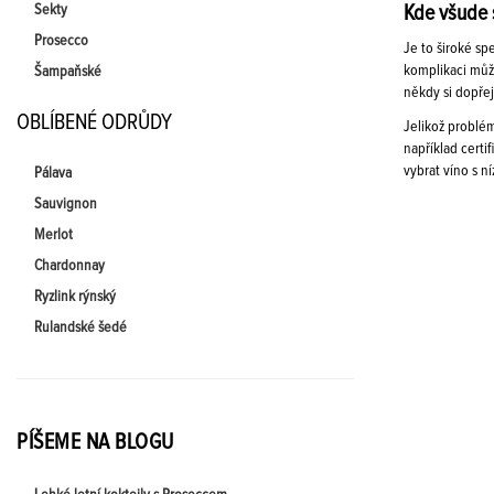
Sekty
Kde všude 
Prosecco
Je to široké sp
komplikaci může
Šampaňské
někdy si dopřej
OBLÍBENÉ ODRŮDY
Jelikož problém
například certi
vybrat víno s 
Pálava
Sauvignon
Merlot
Chardonnay
Ryzlink rýnský
Rulandské šedé
PÍŠEME NA BLOGU