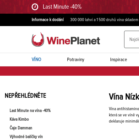
Last Minute -40%
Informace k dodání
300 000 lahví a 1 500 druhů vína skladem
VÍNO
Potraviny
Inspirace
NEPŘEHLÉDNĚTE
Vína Níz
Vína antihistamin
Last Minute na vína -40%
která se ve víně v
Káva Kimbo
deklaruje minimál
Čaje Damman
Výhodné balíčky vín