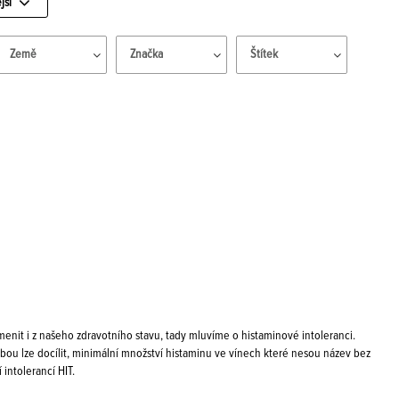
jší
Země
Značka
Štítek
enit i z našeho zdravotního stavu, tady mluvíme o histaminové intoleranci.
bou lze docílit, minimální množství histaminu ve vínech které nesou název bez
 intolerancí HIT.