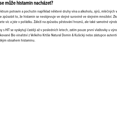
se může histamin nacházet?
ektrum potravin a pochutin například některé druhy vína a alkoholu, sýrů, mléčných 
 způsobit to, že histamin se neobjevuje ve stejné surovině ve stejném množství. Zkus
ete víc a jste v pořádku. Záleží na způsobu pěstování hroznů, ale také samotné výrob
y s HIT se vyskytují častěji až v posledních letech, zatím pouze první vlaštovky u výr
fikované Bio vinařství z Velkého Krtíše Natural Domin & Kušický nebo zástupce autenti
nízkým obsahem histaminu.