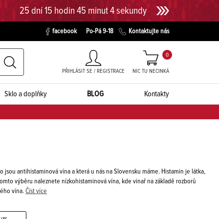
25 dní 15 hodin 45 minut 4 sekundy
facebook
Po-Pá 9-18
Kontaktujte nás
0
PŘIHLÁSIT SE / REGISTRACE
NIC TU NECINKÁ
Sklo a doplňky
BLOG
Kontakty
 jsou antihistaminová vína a která u nás na Slovensku máme. Histamin je látka,
V tomto výběru naleznete nízkohistaminová vína, kde vinař na základě rozborů
dého vína.
Číst více